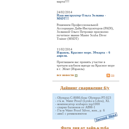
марта!!!!
24/02/2014
Наш инструктор Ольга Золкина -
MSDT!!!
Решением Профессиональной
Ассоциации Дайв-Инструкторов (PADI),
Золкиной Ольге Петровне присвоено
почетное звание Master Scuba Diver
Trainer (MSDT)
11/02/2014
Израиль. Красное море. 30марта – 6
апреля.
Приглашаем вас принять участие в
третьем клубном выезде на Красное море
в г. Эйлат (Израиль).
все новости
rss
Дайвинг снаряжение б/у
-
Olympus C-8080,бокс Olympus PT-023
-
г/к ж. Water Proof (Lynks и Libra), XL
-
компенсатор scubapro top1000
-
спарки баллонов от АВМ-1
-
Г/к-м Water Proof Silver, жен., р. 6
-
авм1 с ремкомлектом
Фото дня от дайв-клуба