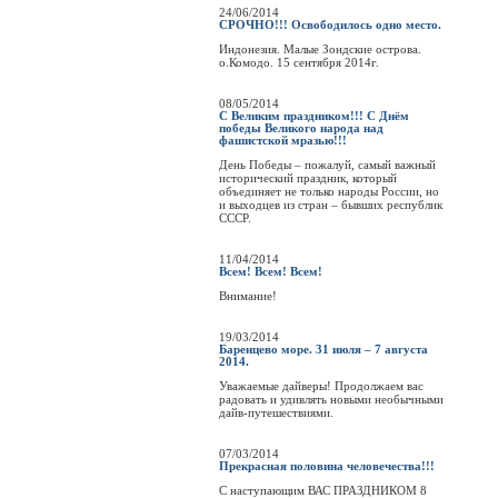
24/06/2014
СРОЧНО!!! Освободилось одно место.
Индонезия. Малые Зондские острова.
о.Комодо. 15 сентября 2014г.
08/05/2014
С Великим праздником!!! С Днём
победы Великого народа над
фашистской мразью!!!
День Победы – пожалуй, самый важный
исторический праздник, который
объединяет не только народы России, но
и выходцев из стран – бывших республик
СССР.
11/04/2014
Всем! Всем! Всем!
Внимание!
19/03/2014
Баренцево море. 31 июля – 7 августа
2014.
Уважаемые дайверы! Продолжаем вас
радовать и удивлять новыми необычными
дайв-путешествиями.
07/03/2014
Прекрасная половина человечества!!!
C наступающим ВАС ПРАЗДНИКОМ 8