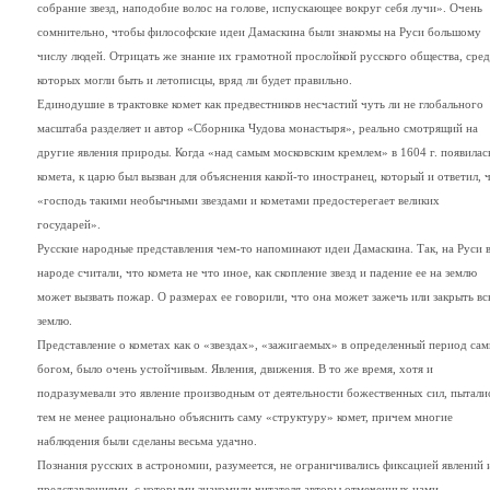
собрание звезд, наподобие волос на голове, испускающее вокруг себя лучи». Очень
сомнительно, чтобы философские идеи Дамаскина были знакомы на Руси большому
числу людей. Отрицать же знание их грамотной прослойкой русского общества, сре
которых могли быть и летописцы, вряд ли будет правильно.
Единодушие в трактовке комет как предвестников несчастий чуть ли не глобального
масштаба разделяет и автор «Сборника Чудова монастыря», реально смотрящий на
другие явления природы. Когда «над самым московским кремлем» в 1604 г. появилас
комета, к царю был вызван для объяснения какой-то иностранец, который и ответил, 
«господь такими необычными звездами и кометами предостерегает великих
государей».
Русские народные представления чем-то напоминают идеи Дамаскина. Так, на Руси 
народе считали, что комета не что иное, как скопление звезд и падение ее на землю
может вызвать пожар. О размерах ее говорили, что она может зажечь или закрыть в
землю.
Представление о кометах как о «звездах», «зажигаемых» в определенный период са
богом, было очень устойчивым. Явления, движения. В то же время, хотя и
подразумевали это явление производным от деятельности божественных сил, пытали
тем не менее рационально объяснить саму «структуру» комет, причем многие
наблюдения были сделаны весьма удачно.
Познания русских в астрономии, разумеется, не ограничивались фиксацией явлений 
представлениями, с которыми знакомили читателя авторы отмеченных нами