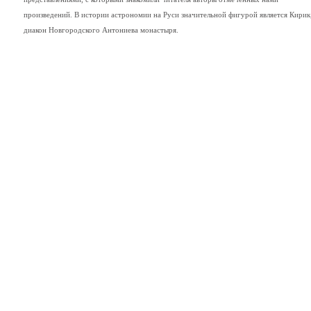
произведений. В истории астрономии на Руси значительной фигурой является Кирик
диакон Новгородского Антониева монастыря.