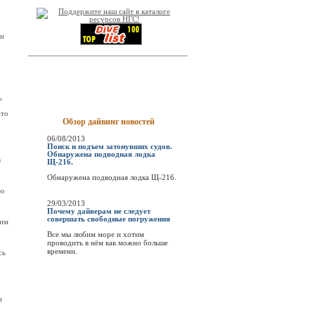
ди
ь
что
Обзор дайвинг новостей
06/08/2013
Поиск и подъем затонувших судов.
Обнаружена подводная лодка
в
Щ-216.
Обнаружена подводная лодка Щ-216.
сю
29/03/2013
Почему дайверам не следует
совершать свободные погружения
мим
Все мы любим море и хотим
проводить в нём как можно больше
времени.
сь
и