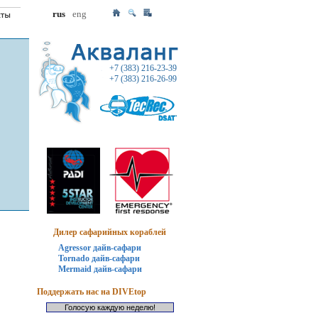
rus
eng
+7 (383) 216-23-39
+7 (383) 216-26-99
Дилер сафарийных кораблей
Agressor дайв-сафари
Tornado дайв-сафари
Mermaid дайв-сафари
Поддержать нас на DIVEtop