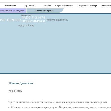
Акваланг
просто окунитесь
в другой мир
<Иоанн Дамаскин
21.04.2016
Одну он называл «бородатой звездой», которая представлялась ему звездовидным
собранием огня, имеющим впереди лучи. Вторая же, «настоящая», «есть огневидное