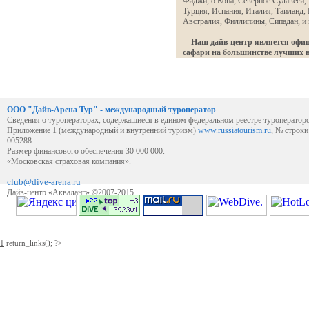
Фиджи, о.Кона, Северное Сулавеси, 
Турция, Испания, Италия, Таиланд,
Австралия, Филлипины, Сипадан, и 
Наш дайв-центр является офи
сафари на большинстве лучших 
ООО "Дайв-Арена Тур" - международный туроператор
Сведения о туроператорах, содержащиеся в едином федеральном реестре туроператор
Приложение 1 (международный и внутренний туризм)
www.russiatourism.ru
, № строк
005288.
Размер финансового обеспечения 30 000 000.
«Московская страховая компания».
club@dive-arena.ru
Дайв-центр «Акваланг» ©2007-2015
1
return_links(); ?>