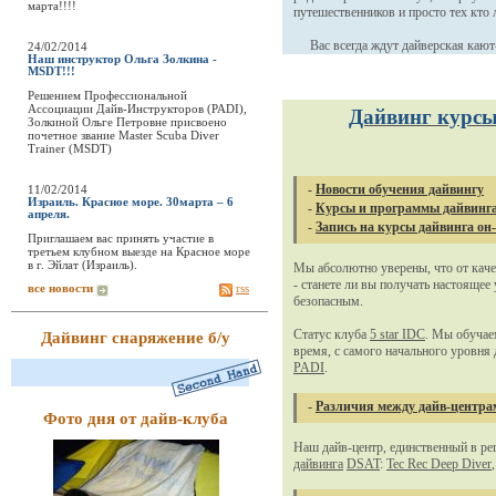
марта!!!!
путешественников и просто тех кто
Вас всегда ждут дайверская кают-к
24/02/2014
Наш инструктор Ольга Золкина -
MSDT!!!
Решением Профессиональной
Ассоциации Дайв-Инструкторов (PADI),
Дайвинг курсы.
Золкиной Ольге Петровне присвоено
почетное звание Master Scuba Diver
Trainer (MSDT)
-
Новости обучения дайвингу
11/02/2014
Израиль. Красное море. 30марта – 6
-
Курсы и программы дайвинг
апреля.
-
Запись на курсы дайвинга он
Приглашаем вас принять участие в
третьем клубном выезде на Красное море
в г. Эйлат (Израиль).
Мы абсолютно уверены, что от каче
- станете ли вы получать настоящее 
все новости
rss
безопасным.
Статус клуба
5 star IDC
. Мы обучае
Дайвинг снаряжение б/у
время, с самого начального уровня
PADI
.
-
Различия между дайв-центр
Фото дня от дайв-клуба
Наш дайв-центр, единственный в ре
дайвинга
DSAT
:
Tec Rec Deep Diver