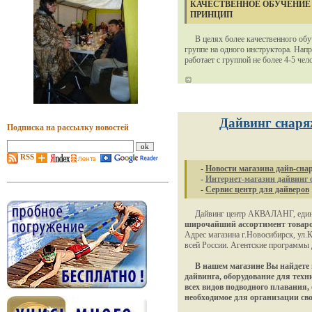
КАЧЕСТВЕННОЕ ОБУЧЕНИЕ
ПРИНЦИП
В целях более качественного обуч
группе на одного инструктора. Нап
работает с группой не более 4-5 чел
Дайвинг снаря
Подписка на рассылку новостей
RSS
-
Новости магазина дайв-сна
-
Интернет-магазин дайвинг 
-
Сервис центр для дайверов
Дайвинг центр АКВАЛАНГ, единст
широчайший ассортимент товаро
Адрес магазина г.Новосибирск, ул.
всей России. Агентские программы 
В нашем магазине Вы найдете
дайвинга, оборудование для техн
всех видов подводного плавания,
необходимое для организации сво