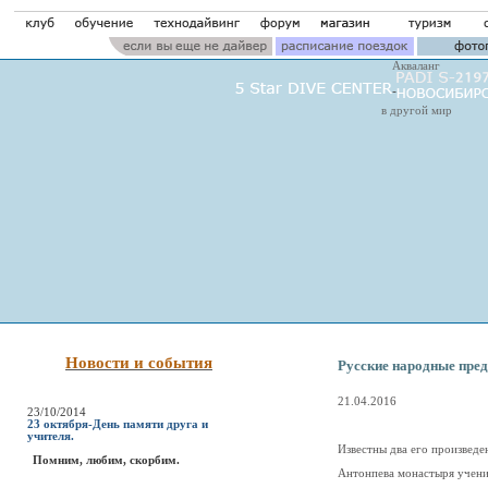
Акваланг
в другой мир
Новости и события
Русские народные пре
21.04.2016
23/10/2014
23 октября-День памяти друга и
учителя.
Известны два его произведе
Помним, любим, скорбим.
Антонпева монастыря учение