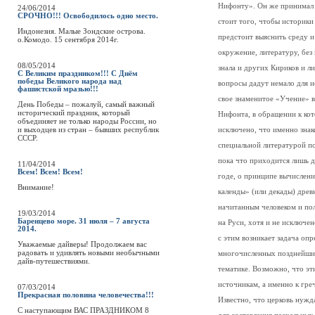
Нифонту». Он же принимал 
24/06/2014
СРОЧНО!!! Освободилось одно место.
стоит того, чтобы историки
Индонезия. Малые Зондские острова.
предстоит выяснить среду и
о.Комодо. 15 сентября 2014г.
окружение, литературу, без 
08/05/2014
знала и других Кириков и л
С Великим праздником!!! С Днём
победы Великого народа над
вопросы дадут немало для ис
фашистской мразью!!!
свое знаменитое «Учение» в
День Победы – пожалуй, самый важный
исторический праздник, который
Нифонта, в обращении к кот
объединяет не только народы России, но
и выходцев из стран – бывших республик
исключено, что именно зна
СССР.
специальной литературой по
пока что приходится лишь 
11/04/2014
Всем! Всем! Всем!
годе, о принципе вычислени
Внимание!
календы» (или декады) древн
начитанным человеком и пол
19/03/2014
Баренцево море. 31 июля – 7 августа
на Руси, хотя и не исключен
2014.
с этим возникает задача оп
Уважаемые дайверы! Продолжаем вас
радовать и удивлять новыми необычными
многочисленных позднейших
дайв-путешествиями.
тематике. Возможно, что эт
источникам, а именно к гре
07/03/2014
Прекрасная половина человечества!!!
Известно, что церковь нужд
C наступающим ВАС ПРАЗДНИКОМ 8