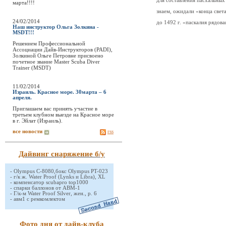
для составления пасхальных 
марта!!!!
знаем, ожидали «конца света
24/02/2014
до 1492 г. «паскалия рядова
Наш инструктор Ольга Золкина -
MSDT!!!
Решением Профессиональной
Ассоциации Дайв-Инструкторов (PADI),
Золкиной Ольге Петровне присвоено
почетное звание Master Scuba Diver
Trainer (MSDT)
11/02/2014
Израиль. Красное море. 30марта – 6
апреля.
Приглашаем вас принять участие в
третьем клубном выезде на Красное море
в г. Эйлат (Израиль).
все новости
rss
Дайвинг снаряжение б/у
-
Olympus C-8080,бокс Olympus PT-023
-
г/к ж. Water Proof (Lynks и Libra), XL
-
компенсатор scubapro top1000
-
спарки баллонов от АВМ-1
-
Г/к-м Water Proof Silver, жен., р. 6
-
авм1 с ремкомлектом
Фото дня от дайв-клуба