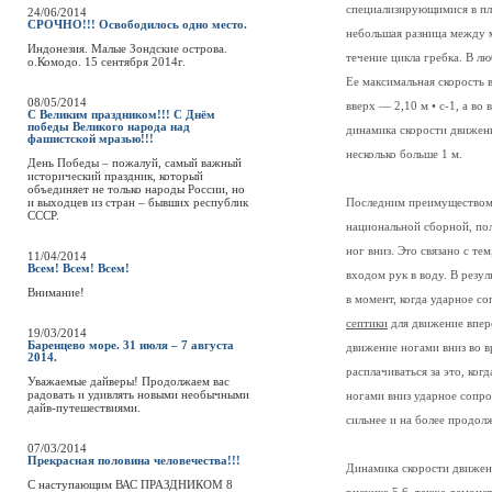
специализирующимися в пла
24/06/2014
СРОЧНО!!! Освободилось одно место.
небольшая разница между 
Индонезия. Малые Зондские острова.
течение цикла гребка. В лю
о.Комодо. 15 сентября 2014г.
Ее максимальная скорость 
08/05/2014
вверх — 2,10 м • с-1, а во
С Великим праздником!!! С Днём
победы Великого народа над
динамика скорости движени
фашистской мразью!!!
несколько больше 1 м.
День Победы – пожалуй, самый важный
исторический праздник, который
объединяет не только народы России, но
и выходцев из стран – бывших республик
Последним преимуществом М
СССР.
национальной сборной, пол
ног вниз. Это связано с т
11/04/2014
Всем! Всем! Всем!
входом рук в воду. В резу
Внимание!
в момент, когда ударное с
септики
для движение впере
19/03/2014
Баренцево море. 31 июля – 7 августа
движение ногами вниз во 
2014.
расплачиваться за это, ког
Уважаемые дайверы! Продолжаем вас
радовать и удивлять новыми необычными
ногами вниз ударное сопро
дайв-путешествиями.
сильнее и на более продол
07/03/2014
Прекрасная половина человечества!!!
Динамика скорости движени
C наступающим ВАС ПРАЗДНИКОМ 8