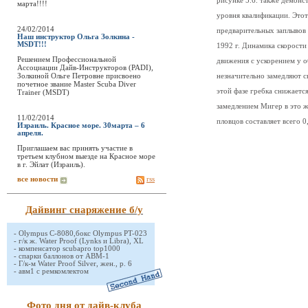
рисунке 5.6. также демонс
марта!!!!
уровня квалификации. Этот
24/02/2014
предварительных заплывов
Наш инструктор Ольга Золкина -
MSDT!!!
1992 г. Динамика скорост
Решением Профессиональной
движения с ускорением у о
Ассоциации Дайв-Инструкторов (PADI),
Золкиной Ольге Петровне присвоено
незначительно замедляют с
почетное звание Master Scuba Diver
этой фазе гребка снижается
Trainer (MSDT)
замедлением Мигер в это ж
11/02/2014
пловцов составляет всего 0,
Израиль. Красное море. 30марта – 6
апреля.
Приглашаем вас принять участие в
третьем клубном выезде на Красное море
в г. Эйлат (Израиль).
все новости
rss
Дайвинг снаряжение б/у
-
Olympus C-8080,бокс Olympus PT-023
-
г/к ж. Water Proof (Lynks и Libra), XL
-
компенсатор scubapro top1000
-
спарки баллонов от АВМ-1
-
Г/к-м Water Proof Silver, жен., р. 6
-
авм1 с ремкомлектом
Фото дня от дайв-клуба