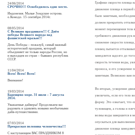
Графики скорости пловца на
24/06/2014
СРОЧНО!!! Освободилось одно место.
движение пловца в первой 
Индонезия. Малые Зондские острова.
было заметным, необходим
о.Комодо. 15 сентября 2014г.
должен прекратить отталки
08/05/2014
момент перемещения тела 
С Великим праздником!!! С Днём
победы Великого народа над
гребкового движения рук в
фашистской мразью!!!
снижение скорости пловца,
День Победы – пожалуй, самый важный
исторический праздник, который
пловец пытается отталкива
объединяет не только народы России, но
и выходцев из стран – бывших республик
замедлится задолго до того
СССР.
скорость течения воды, ув
проноса, и его ускорение 
11/04/2014
Всем! Всем! Всем!
заметным. Возможно вам 
Внимание!
Во-вторых, ускорение дви
19/03/2014
Баренцево море. 31 июля – 7 августа
увеличить, если его тело 
2014.
форму. Это означает, что 
Уважаемые дайверы! Продолжаем вас
радовать и удивлять новыми необычными
туловищем, а голова и пле
дайв-путешествиями.
волны воды завершится в мо
опускаться для выполнения
07/03/2014
Прекрасная половина человечества!!!
движение пловца замедляет
C наступающим ВАС ПРАЗДНИКОМ 8