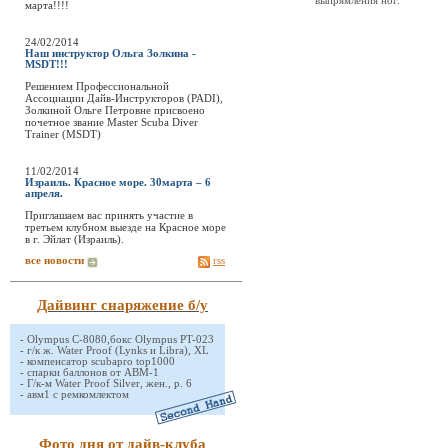
выпрямления ног.
марта!!!!
24/02/2014
Наш инструктор Ольга Золкина -
MSDT!!!
Решением Профессиональной
Ассоциации Дайв-Инструкторов (PADI),
Золкиной Ольге Петровне присвоено
почетное звание Master Scuba Diver
Trainer (MSDT)
11/02/2014
Израиль. Красное море. 30марта – 6
апреля.
Приглашаем вас принять участие в
третьем клубном выезде на Красное море
в г. Эйлат (Израиль).
все новости
rss
Дайвинг снаряжение б/у
-
Olympus C-8080,бокс Olympus PT-023
-
г/к ж. Water Proof (Lynks и Libra), XL
-
компенсатор scubapro top1000
-
спарки баллонов от АВМ-1
-
Г/к-м Water Proof Silver, жен., р. 6
-
авм1 с ремкомлектом
Фото дня от дайв-клуба