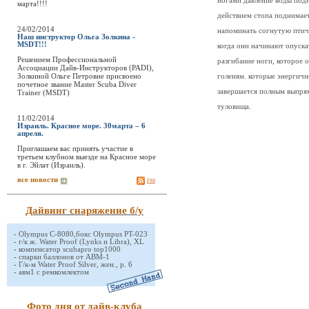
ногами давление воды подн
марта!!!!
действием стопа поднимает
24/02/2014
напоминать согнутую птичь
Наш инструктор Ольга Золкина -
MSDT!!!
когда они начинают опуска
Решением Профессиональной
разгибание ноги, которое 
Ассоциации Дайв-Инструкторов (PADI),
Золкиной Ольге Петровне присвоено
голеням. которые энергичн
почетное звание Master Scuba Diver
завершается полным выпрям
Trainer (MSDT)
туловища.
11/02/2014
Израиль. Красное море. 30марта – 6
апреля.
Приглашаем вас принять участие в
третьем клубном выезде на Красное море
в г. Эйлат (Израиль).
все новости
rss
Дайвинг снаряжение б/у
-
Olympus C-8080,бокс Olympus PT-023
-
г/к ж. Water Proof (Lynks и Libra), XL
-
компенсатор scubapro top1000
-
спарки баллонов от АВМ-1
-
Г/к-м Water Proof Silver, жен., р. 6
-
авм1 с ремкомлектом
Фото дня от дайв-клуба