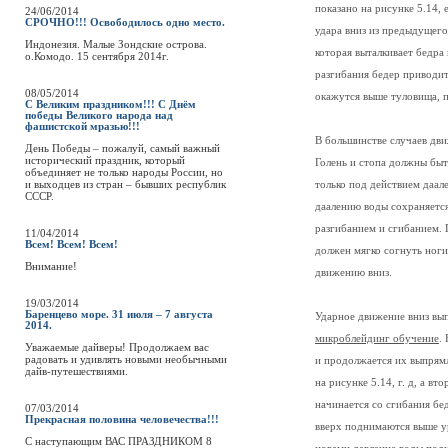
показано на рисунке 5.14,
24/06/2014
СРОЧНО!!! Освободилось одно место.
удара вниз из предыдущег
Индонезия. Малые Зондские острова.
которая выталкивает бедра
о.Комодо. 15 сентября 2014г.
разгибания бедер приводит
08/05/2014
окажутся выше туловища, п
С Великим праздником!!! С Днём
победы Великого народа над
фашистской мразью!!!
В большинстве случаев дви
День Победы – пожалуй, самый важный
исторический праздник, который
Голень и стопа должны быт
объединяет не только народы России, но
и выходцев из стран – бывших республик
только под действием даал
СССР.
даалению воды сохраняетс
разгибанием и сгибанием. 
11/04/2014
Всем! Всем! Всем!
должен мягко согнуть ноги
Внимание!
движению вниз.
19/03/2014
Баренцево море. 31 июля – 7 августа
Ударное движение вниз вы
2014.
микроблейдинг обучение
.
Уважаемые дайверы! Продолжаем вас
радовать и удивлять новыми необычными
и продолжается их выпрямл
дайв-путешествиями.
на рисунке 5.14, г. д, а вт
начинается со сгибания бе
07/03/2014
Прекрасная половина человечества!!!
вверх поднимаются выше у
C наступающим ВАС ПРАЗДНИКОМ 8