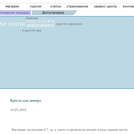
Акваланг
просто окунитесь
в другой мир
Кресло для донора
14.05.2016
Как видно на рисунке 6.7, ж, з, плечо и предплечье входят в воду раньше кисти,