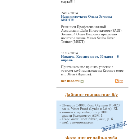
марта!!!!
24/02/2014
Наш инструктор Ольга Золкина -
MSDT!!!
Решением Профессиональной
Ассоциации Дайв-Инструкторов (PADI),
Золкиной Ольге Петровне присвоено
почетное звание Master Scuba Diver
Trainer (MSDT)
11/02/2014
Израиль. Красное море. 30марта – 6
апреля.
Приглашаем вас принять участие в
третьем клубном выезде на Красное море
в г. Эйлат (Израиль).
все новости
rss
Дайвинг снаряжение б/у
-
Olympus C-8080,бокс Olympus PT-023
-
г/к ж. Water Proof (Lynks и Libra), XL
-
компенсатор scubapro top1000
-
спарки баллонов от АВМ-1
-
Г/к-м Water Proof Silver, жен., р. 6
-
авм1 с ремкомлектом
Фото дня от дайв-клуба