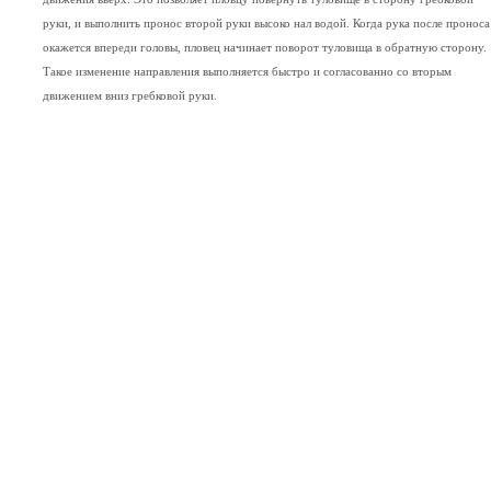
руки, и выполнить пронос второй руки высоко нал водой. Когда рука после проноса
окажется впереди головы, пловец начинает поворот туловища в обратную сторону.
Такое изменение направления выполняется быстро и согласованно со вторым
движением вниз гребковой руки.