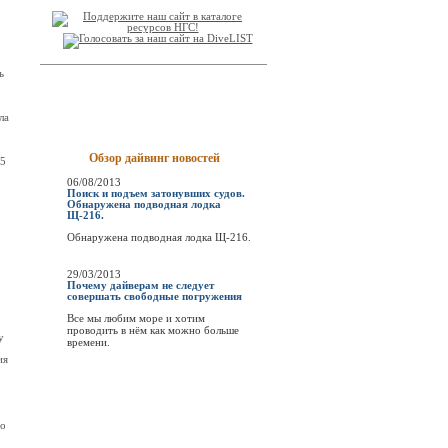
ь
ла
Обзор дайвинг новостей
45
06/08/2013
Поиск и подъем затонувших судов.
Обнаружена подводная лодка
Щ-216.
Обнаружена подводная лодка Щ-216.
29/03/2013
Почему дайверам не следует
совершать свободные погружения
Все мы любим море и хотим
проводить в нём как можно больше
у
времени.
ия
го