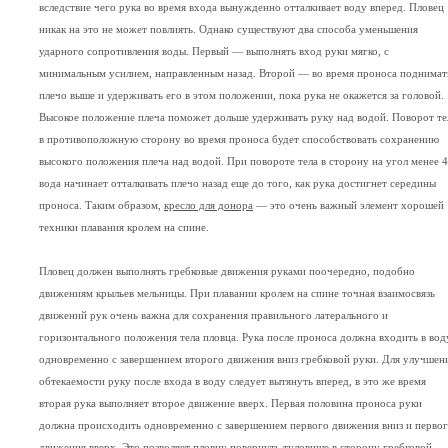
вследствие чего рука во время входа вынужденно отталкивает воду вперед. Пловец
никак на это не может повлиять. Однако существуют два способа уменьшения
ударного сопротивления воды. Первый — выполнять вход руки мягко, с
минимальным усилием, направленным назад. Второй — во время проноса поднимат
плечо выше и удерживать его в этом положении, пока рука не окажется за головой.
Высокое положение плеча поможет дольше удерживать руку над водой. Поворот те
в противоположную сторону во время проноса будет способствовать сохранению
высокого положения плеча над водой. При повороте тела в сторону на угол менее 
вода начинает отталкивать плечо назад еще до того, как рука достигнет середины
проноса. Таким образом,
кресло для донора
— это очень важный элемент хорошей
техники плавания кролем на спине.
Пловец должен выполнять гребковые движения руками поочередно, подобно
движениям крыльев мельницы. При плавании кролем на спине точная взаимосвязь
движений рук очень важна для сохранения правильного латерального и
горизонтального положения тела пловца. Рука после проноса должна входить в вод
одновременно с завершением второго движения вниз гребковой руки. Для улучшен
обтекаемости руку после входа в воду следует вытянуть вперед, в это же время
вторая рука выполняет второе движение вверх. Первая половина проноса руки
должна происходить одновременно с завершением первого движения вниз и перво
движения вверх. Это позволяет пловцу повернуть туловище в сторону гребковой