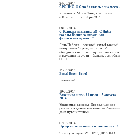
24/06/2014
СРОЧНО!!! Освободилось одно место.
Индонезия. Малые Зондские острова.
о.Комодо. 15 сентября 2014г.
08/05/2014
С Великим праздником!!! С Днём
победы Великого народа над
фашистской мразью!!!
День Победы – пожалуй, самый важный
исторический праздник, который
объединяет не только народы России, но
и выходцев из стран – бывших республик
СССР.
11/04/2014
Всем! Всем! Всем!
Внимание!
19/03/2014
Баренцево море. 31 июля – 7 августа
2014.
Уважаемые дайверы! Продолжаем вас
радовать и удивлять новыми необычными
дайв-путешествиями.
07/03/2014
Прекрасная половина человечества!!!
C наступающим ВАС ПРАЗДНИКОМ 8