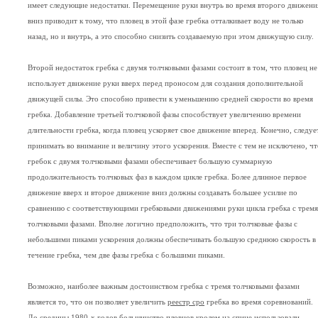
имеет следующие недостатки. Перемещение руки внутрь во время второго движени
вниз приводит к тому, что пловец в этой фазе гребка отталкивает воду не только
назад, но и внутрь, а это способно снизить создаваемую при этом движущую силу.
Второй недостаток гребка с двумя толчковыми фазами состоит в том, что пловец не
использует движение руки вверх перед проносом для создания дополнительной
движущей силы. Это способно привести к уменьшению средней скорости во время
гребка. Добавление третьей толчковой фазы способствует увеличению времени
длительности гребка, когда пловец ускоряет свое движение вперед. Конечно, следуе
принимать во внимание и величину этого ускорения. Вместе с тем не исключено, чт
гребок с двумя толчковыми фазами обеспечивает большую суммарную
продолжительность толчковых фаз в каждом цикле гребка. Более длинное первое
движение вверх и второе движение вниз должны создавать большее усилие по
сравнению с соответствующими гребковыми движениями руки цикла гребка с тремя
толчковыми фазами. Вполне логично предположить, что три толчковые фазы с
небольшими пиками ускорения должны обеспечивать большую среднюю скорость в
течение гребка, чем две фазы гребка с большими пиками.
Возможно, наиболее важным достоинством гребка с тремя толчковыми фазами
является то, что он позволяет увеличить
реестр сро
гребка во время соревнований.
До средины 1980-х годов большинство пловцов кролем на спине использовали