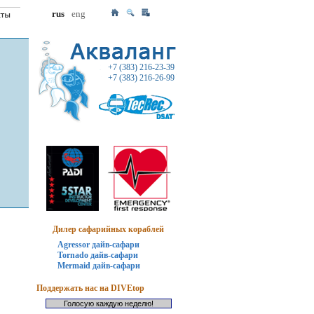
rus
eng
+7 (383) 216-23-39
+7 (383) 216-26-99
Дилер сафарийных кораблей
Agressor дайв-сафари
Tornado дайв-сафари
Mermaid дайв-сафари
Поддержать нас на DIVEtop