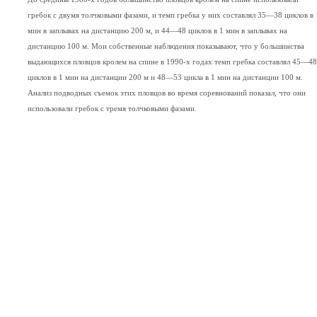
гребок с двумя толчковыми фазами, и темп гребка у них составлял 35—38 циклов в 
мин в заплывах на дистанцию 200 м, и 44—48 циклов в 1 мин в заплывах на
дистанцию 100 м. Мои собственные наблюдения показывают, что у большинства
выдающихся пловцов кролем на спине в 1990-х годах темп гребка составлял 45—48
циклов в 1 мин на дистанции 200 м и 48—53 цикла в 1 мин на дистанции 100 м.
Анализ подводных съемок этих пловцов во время соревнований показал, что они
использовали гребок с тремя толчковыми фазами.