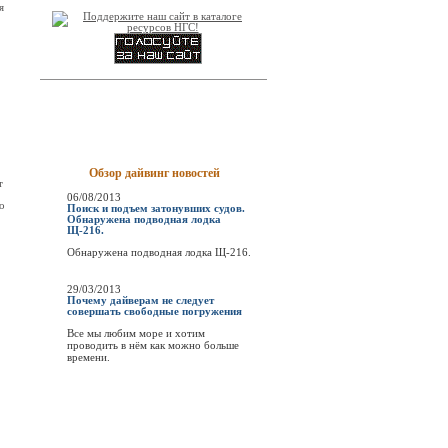
я
Обзор дайвинг новостей
т
06/08/2013
о
Поиск и подъем затонувших судов.
Обнаружена подводная лодка
Щ-216.
Обнаружена подводная лодка Щ-216.
29/03/2013
Почему дайверам не следует
совершать свободные погружения
Все мы любим море и хотим
проводить в нём как можно больше
времени.