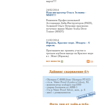
марта!!!!
24/02/2014
Наш инструктор Ольга Золкина -
MSDT!!!
Решением Профессиональной
Ассоциации Дайв-Инструкторов (PADI),
Золкиной Ольге Петровне присвоено
почетное звание Master Scuba Diver
Trainer (MSDT)
11/02/2014
Израиль. Красное море. 30марта – 6
апреля.
Приглашаем вас принять участие в
третьем клубном выезде на Красное море
в г. Эйлат (Израиль).
все новости
rss
Дайвинг снаряжение б/у
-
Olympus C-8080,бокс Olympus PT-023
-
г/к ж. Water Proof (Lynks и Libra), XL
-
компенсатор scubapro top1000
-
спарки баллонов от АВМ-1
-
Г/к-м Water Proof Silver, жен., р. 6
-
авм1 с ремкомлектом
Фото дня от дайв-клуба