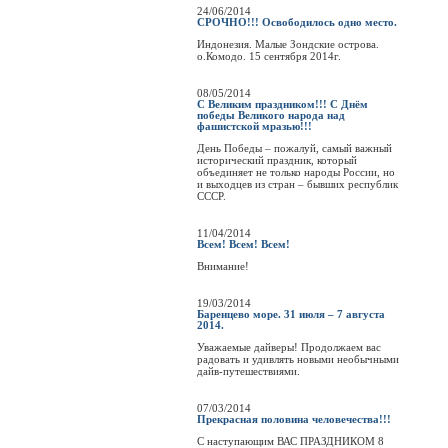
24/06/2014
СРОЧНО!!! Освободилось одно место.
Индонезия. Малые Зондские острова.
о.Комодо. 15 сентября 2014г.
08/05/2014
С Великим праздником!!! С Днём
победы Великого народа над
фашистской мразью!!!
День Победы – пожалуй, самый важный
исторический праздник, который
объединяет не только народы России, но
и выходцев из стран – бывших республик
СССР.
11/04/2014
Всем! Всем! Всем!
Внимание!
19/03/2014
Баренцево море. 31 июля – 7 августа
2014.
Уважаемые дайверы! Продолжаем вас
радовать и удивлять новыми необычными
дайв-путешествиями.
07/03/2014
Прекрасная половина человечества!!!
C наступающим ВАС ПРАЗДНИКОМ 8