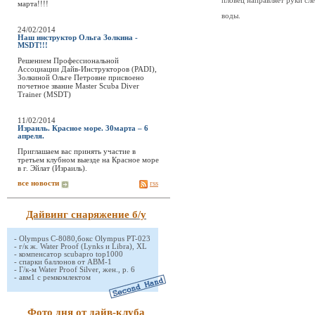
пловец направляет руки сл
марта!!!!
воды.
24/02/2014
Наш инструктор Ольга Золкина -
MSDT!!!
Решением Профессиональной
Ассоциации Дайв-Инструкторов (PADI),
Золкиной Ольге Петровне присвоено
почетное звание Master Scuba Diver
Trainer (MSDT)
11/02/2014
Израиль. Красное море. 30марта – 6
апреля.
Приглашаем вас принять участие в
третьем клубном выезде на Красное море
в г. Эйлат (Израиль).
все новости
rss
Дайвинг снаряжение б/у
-
Olympus C-8080,бокс Olympus PT-023
-
г/к ж. Water Proof (Lynks и Libra), XL
-
компенсатор scubapro top1000
-
спарки баллонов от АВМ-1
-
Г/к-м Water Proof Silver, жен., р. 6
-
авм1 с ремкомлектом
Фото дня от дайв-клуба