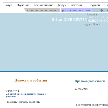
Акваланг
в другой мир
Новости и события
Продажа рольставен
22.05.2016
23/10/2014
23 октября-День памяти друга и
учителя.
Помним, любим, скорбим.
Вид траектории снизу пока