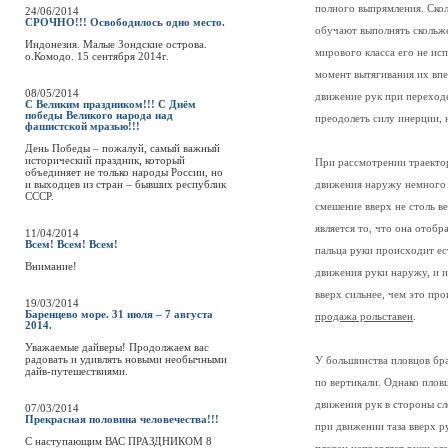
полного выпрямления. Скол
24/06/2014
СРОЧНО!!! Освободилось одно место.
обучают выполнять скольж
Индонезия. Малые Зондские острова.
мирового класса его не исп
о.Комодо. 15 сентября 2014г.
момент вытягивания их впе
08/05/2014
движение рук при переход
С Великим праздником!!! С Днём
победы Великого народа над
преодолеть силу инерции, 
фашистской мразью!!!
День Победы – пожалуй, самый важный
исторический праздник, который
При рассмотрении траектор
объединяет не только народы России, но
и выходцев из стран – бывших республик
движения наружу немного 
СССР.
смешение вверх не столь в
является то, что она отоб
11/04/2014
Всем! Всем! Всем!
пальца руки происходит е
Внимание!
движения руки наружу, и и
вверх сильнее, чем это пр
19/03/2014
Баренцево море. 31 июля – 7 августа
продажа рольставен
.
2014.
Уважаемые дайверы! Продолжаем вас
радовать и удивлять новыми необычными
У большинства пловцов бр
дайв-путешествиями.
по вертикали. Однако плов
движения рук в стороны сл
07/03/2014
Прекрасная половина человечества!!!
при движении таза вверх 
C наступающим ВАС ПРАЗДНИКОМ 8