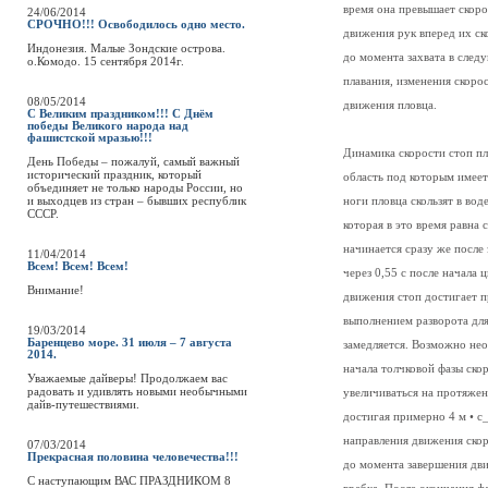
время она превышает скорос
24/06/2014
СРОЧНО!!! Освободилось одно место.
движения рук вперед их ск
Индонезия. Малые Зондские острова.
до момента захвата в след
о.Комодо. 15 сентября 2014г.
плавания, изменения скоро
08/05/2014
движения пловца.
С Великим праздником!!! С Днём
победы Великого народа над
фашистской мразью!!!
Динамика скорости стоп пло
День Победы – пожалуй, самый важный
исторический праздник, который
область под которым имеет
объединяет не только народы России, но
и выходцев из стран – бывших республик
ноги пловца скользят в вод
СССР.
которая в это время равна
начинается сразу же после
11/04/2014
Всем! Всем! Всем!
через 0,55 с после начала 
Внимание!
движения стоп достигает пр
выполнением разворота для
19/03/2014
Баренцево море. 31 июля – 7 августа
замедляется. Возможно не
2014.
начала толчковой фазы ско
Уважаемые дайверы! Продолжаем вас
радовать и удивлять новыми необычными
увеличиваться на протяжен
дайв-путешествиями.
достигая примерно 4 м • с
направления движения скоро
07/03/2014
Прекрасная половина человечества!!!
до момента завершения дви
C наступающим ВАС ПРАЗДНИКОМ 8