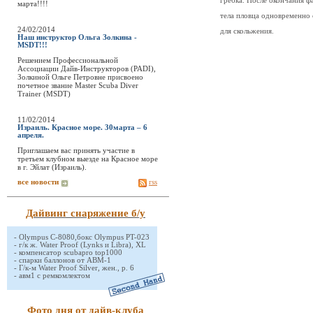
гребка. После окончания ф
марта!!!!
тела пловца одновременно
24/02/2014
для скольжения.
Наш инструктор Ольга Золкина -
MSDT!!!
Решением Профессиональной
Ассоциации Дайв-Инструкторов (PADI),
Золкиной Ольге Петровне присвоено
почетное звание Master Scuba Diver
Trainer (MSDT)
11/02/2014
Израиль. Красное море. 30марта – 6
апреля.
Приглашаем вас принять участие в
третьем клубном выезде на Красное море
в г. Эйлат (Израиль).
все новости
rss
Дайвинг снаряжение б/у
-
Olympus C-8080,бокс Olympus PT-023
-
г/к ж. Water Proof (Lynks и Libra), XL
-
компенсатор scubapro top1000
-
спарки баллонов от АВМ-1
-
Г/к-м Water Proof Silver, жен., р. 6
-
авм1 с ремкомлектом
Фото дня от дайв-клуба