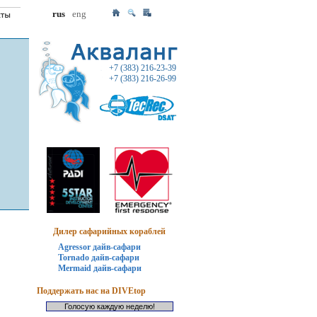
rus
eng
+7 (383) 216-23-39
+7 (383) 216-26-99
Дилер сафарийных кораблей
Agressor дайв-сафари
Tornado дайв-сафари
Mermaid дайв-сафари
Поддержать нас на DIVEtop