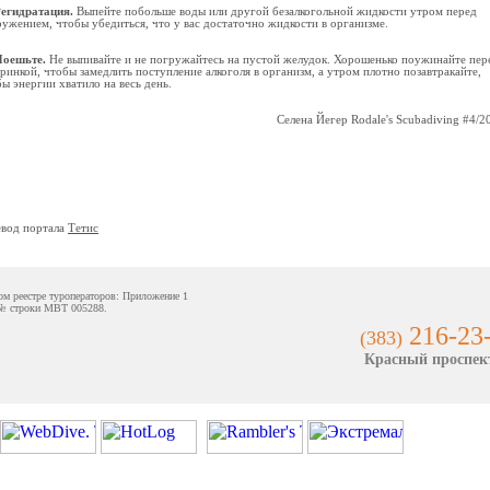
егидратация.
Выпейте побольше воды или другой безалкогольной жидкости утром перед
ужением, чтобы убедиться, что у вас достаточно жидкости в организме.
оешьте.
Не выпивайте и не погружайтесь на пустой желудок. Хорошенько поужинайте пер
ринкой, чтобы замедлить поступление алкоголя в организм, а утром плотно позавтракайте,
ы энергии хватило на весь день.
Селена Йегер Rodale's Scubadiving #4/2
евод портала
Тетис
ом реестре туроператоров: Приложение 1
№ строки MBT 005288.
216-23
(383)
Красный проспект