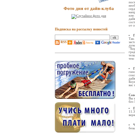
пост
нео
Фото дня от дайв-клуба
сер
напр
или 
дайв
сост
от 
Подписка на рассылку новостей
Так 
заст
RSS
дума
"Хор
гра
тела
тем 
Г
гипо
сонл
дайв
Боув
вас 
Сов
Вы з
без 
П
11.3
вер
Ч
без