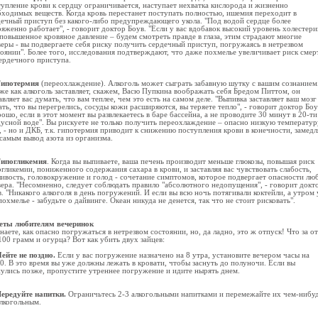
упление крови к сердцу ограничивается, наступает нехватка кислорода и жизненно
бходимых веществ. Когда кровь перестанет поступать полностью, ишемия переходит в
дечный приступ без какого-либо предупреждающего укола. "Под водой сердце более
яженно работает", - говорит доктор Боув. "Если у вас вдобавок высокий уровень холестери
повышенное кровяное давление – будем смотреть правде в глаза, этим страдают многие
еры - вы подвергаете себя риску получить сердечный приступ, погружаясь в нетрезвом
оянии". Более того, исследования подтверждают, что даже похмелье увеличивает риск смер
сердечного приступа.
Гипотермия
(переохлаждение). Алкоголь может сыграть забавную шутку с вашим сознанием
же как алкоголь заставляет, скажем, Васю Пупкина воображать себя Бредом Питтом, он
авляет вас думать, что вам теплее, чем это есть на самом деле. "Выпивка заставляет ваш мозг
ть, что вы перегрелись, сосуды кожи расширяются, вы теряете тепло", - говорит доктор Боув
ошо, если в этот момент вы развлекаетесь в баре бассейна, а не проводите 30 минут в 20-ти
дусной воде". Вы рискуете не только получить переохлаждение – опасно низкую температур
, - но и ДКБ, т.к. гипотермия приводит к снижению поступления крови в конечности, замедл
самым вывод азота из организма.
ипогликемия
. Когда вы выпиваете, ваша печень производит меньше глюкозы, повышая риск
гликемии, пониженного содержания сахара в крови, и заставляя вас чувствовать слабость,
ивость, головокружение и голод - сочетание симптомов, которое подвергает опасности лю
ера. "Несомненно, следует соблюдать правило "абсолютного недопущения", - говорит докт
. "Никакого алкоголя в день погружений. И если вы всю ночь потягивали коктейли, а утром 
похмелье - забудьте о дайвинге. Океан никуда не денется, так что не стоит рисковать".
еты любителям вечеринок
наете, как опасно погружаться в нетрезвом состоянии, но, да ладно, это ж отпуск! Что за о
100 грамм и огурца? Вот как убить двух зайцев:
ейте не поздно.
Если у вас погружение назначено на 8 утра, установите вечером часы на
0. В это время вы уже должны лежать в кровати, чтобы заснуть до полуночи. Если вы
нулись позже, пропустите утреннее погружение и идите нырять днем.
ередуйте напитки.
Ограничьтесь 2-3 алкогольными напитками и перемежайте их чем-нибу
алкогольным.