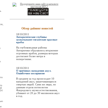
ь
ли,
Обзор дайвинг новостей
18/10/2011
Антарктические глубины
захватывают гигантские красные
крабы
На глубоководные районы
и
Антарктики обрушилось вторжение
огромных крабов, размеры которых
достигают более метра в
поперечнике.
а
18/10/2011
О причинах нападения акул.
Ошибочное восприятие
сти
В среднем за год происходит 10
нападений акул, заканчивающихся
смертью людей. Сами же люди, по
та
данным отдела ихтиологии
ый
Флоридского музея естествознания,
.04
убивают от 20 до 30 миллионов акул
в год.
тью
ие