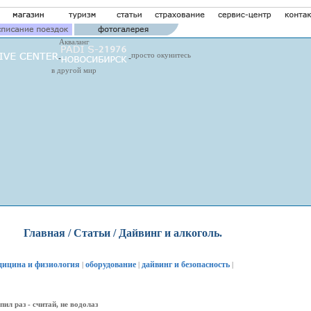
Акваланг
просто окунитесь
в другой мир
Главная
/
Статьи
/ Дайвинг и алкоголь.
дицина и физиология
оборудование
дайвинг и безопасность
|
|
|
ил раз - считай, не водолаз