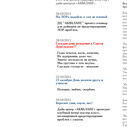
дайв-центром «АКВАЛАНГ».
Вс
пр
Как
26/10/2011
веч
На ЛОРа надейся, а сам не плошай
тюл
рас
ДЦ "АКВАЛАНГ" провёл семинар
нек
для дайверов по предотвращению
сил
ЛОР-проблем.
тре
"не
пре
26/10/2011
Сегодня день рождения у Сергея
"Ри
Дудоладова!!!
фил
про
Годы мчатся, жаль, конечно,
зая
Не задержишь даже час.
Вы 
Знаем: молодость не вечна,
мор
Мы грустим о том подчас.
ока
Сколько стукнуло - неважно
"Им
Та
пог
22/10/2011
пос
23 октября-День памяти друга и
учителя.
"О
Нау
Помним, любим, скорбим.
уху
моз
10/10/2011
Как
Берегите уши, горло, нос!
Рич
как
Дайв-центр «АКВАЛАНГ» проводит
про
клубный вечер-мастер-класс,
посвящённый предотвращению
"Вы
моз
проблем с ушами.
исч
Так