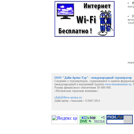
Р
погр
П
вече
чтоб
пер
ООО "Дайв-Арена Тур" - международный туроператор
Сведения о туроператорах, содержащиеся в едином федеральн
(международный и внутренний туризм)
www.russiatourism.ru
, 
Размер финансового обеспечения 30 000 000.
«Московская страховая компания».
club@dive-arena.ru
Дайв-центр «Акваланг» ©2007-2011