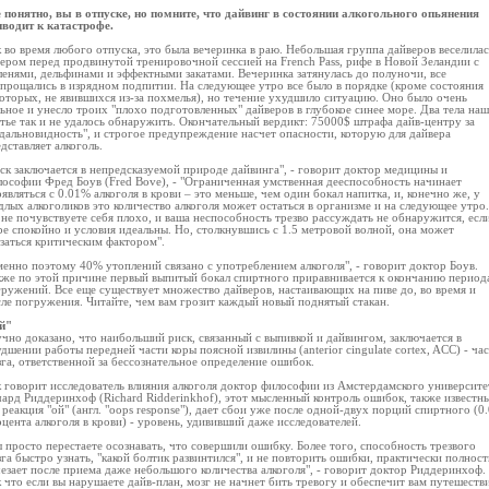
е понятно, вы в отпуске, но помните, что дайвинг в состоянии алкогольного опьянения
иводит к катастрофе.
 во время любого отпуска, это была вечеринка в раю. Небольшая группа дайверов веселилас
ером перед продвинутой тренировочной сессией на French Pass, рифе в Новой Зеландии с
енями, дельфинами и эффектными закатами. Вечеринка затянулась до полуночи, все
прощались в изрядном подпитии. На следующее утро все было в порядке (кроме состояния
оторых, не явившихся из-за похмелья), но течение ухудшило ситуацию. Оно было очень
ьное и унесло троих "плохо подготовленных" дайверов в глубокое синее море. Два тела наш
тье так и не удалось обнаружить. Окончательный вердикт: 75000$ штрафа дайв-центру за
дальновидность", и строгое предупреждение насчет опасности, которую для дайвера
дставляет алкоголь.
ск заключается в непредсказуемой природе дайвинга", - говорит доктор медицины и
ософии Фред Боув (Fred Bove), - "Ограниченная умственная дееспособность начинает
являться с 0.01% алкоголя в крови – это меньше, чем один бокал напитка, и, конечно же, у
длых алкоголиков это количество алкоголя может остаться в организме и на следующее утро.
не почувствуете себя плохо, и ваша неспособность трезво рассуждать не обнаружится, есл
е спокойно и условия идеальны. Но, столкнувшись с 1.5 метровой волной, она может
заться критическим фактором".
енно поэтому 40% утоплений связано с употреблением алкоголя", - говорит доктор Боув.
кже по этой причине первый выпитый бокал спиртного приравнивается к окончанию период
ружений. Все еще существует множество дайверов, настаивающих на пиве до, во время и
ле погружения. Читайте, чем вам грозит каждый новый поднятый стакан.
й"
чно доказано, что наибольший риск, связанный с выпивкой и дайвингом, заключается в
дшении работы передней части коры поясной извилины (anterior cingulate cortex, ACC) - ча
га, ответственной за бессознательное определение ошибок.
 говорит исследователь влияния алкоголя доктор философии из Амстердамского университе
ард Риддеринхоф (Richard Ridderinkhof), этот мысленный контроль ошибок, также известн
 реакция "ой" (англ. "oops response"), дает сбои уже после одной-двух порций спиртного (0
цента алкоголя в крови) - уровень, удививший даже исследователей.
 просто перестаете осознавать, что совершили ошибку. Более того, способность трезвого
га быстро узнать, "какой болтик развинтился", и не повторить ошибки, практически полнос
езает после приема даже небольшого количества алкоголя", - говорит доктор Риддеринхоф.
 что если вы нарушаете дайв-план, мозг не начнет бить тревогу и обеспечит вам путешеств