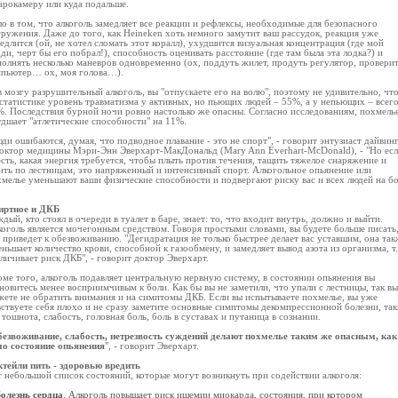
арокамеру или куда подальше.
о в том, что алкоголь замедляет все реакции и рефлексы, необходимые для безопасного
ружения. Даже до того, как Heineken хоть немного замутит ваш рассудок, реакция уже
едлится (ой, не хотел сломать этот коралл), ухудшится визуальная концентрация (где мой
ди, черт бы его побрал!), способность оценивать расстояние (где там была эта лодка?) и
олнять несколько маневров одновременно (ох, поддуть жилет, продуть регулятор, провери
мпьютер… ох, моя голова…).
 мозгу разрушительный алкоголь, вы "отпускаете его на волю", поэтому не удивительно, чт
статистике уровень травматизма у активных, но пьющих людей – 55%, а у непьющих – всег
. Последствия бурной ночи ровно настолько же опасны. Согласно исследованиям, похмель
дшает "атлетические способности" на 11%.
ди ошибаются, думая, что подводное плавание - это не спорт", - говорит энтузиаст дайвин
доктор медицины Мэри-Энн Эверхарт-МакДональд (Mary Ann Everhart-McDonald), - "Но ес
сть, какая энергия требуется, чтобы плыть против течения, тащить тяжелое снаряжение и
ить по лестницам, это напряженный и интенсивный спорт. Алкогольное опьянение или
мелье уменьшают ваши физические способности и подвергают риску вас и всех людей на б
иртное и ДКБ
дый, кто стоял в очереди в туалет в баре, знает: то, что входит внутрь, должно и выйти.
оголь является мочегонным средством. Говоря простыми словами, вы будете больше писать,
 приведет к обезвоживанию. "Дегидратация не только быстрее делает вас уставшим, она так
ньшает количество крови, способной к газообмену, и замедляет вывод азота из организма, т.
личивает риск ДКБ", - говорит доктор Эверхарт.
ме того, алкоголь подавляет центральную нервную систему, в состоянии опьянения вы
новитесь менее восприимчивым к боли. Как бы вы не заметили, что упали с лестницы, так вы
ете не обратить внимания и на симптомы ДКБ. Если вы испытываете похмелье, вы уже
ствуете себя плохо и не сразу заметите основные симптомы декомпрессионной болезни, так
 тошнота, слабость, головная боль, боль в суставах и путаница в сознании.
езвоживание, слабость, нетрезвость суждений делают похмелье таким же опасным, как
мо состояние опьянения
", - говорит Эверхарт.
ктейли пить - здоровью вредить
 небольшой список состояний, которые могут возникнуть при содействии алкоголя:
олезнь сердца
. Алкоголь повышает риск ишемии миокарда, состояния, при котором