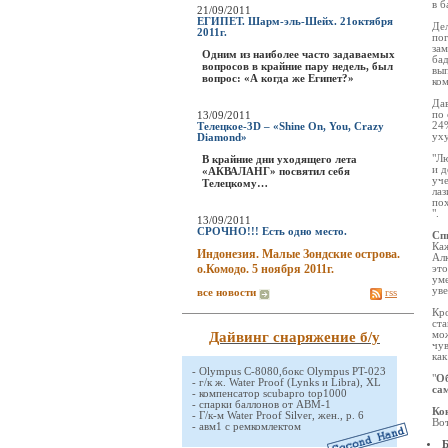
в б
21/09/2011
ЕГИПЕТ. Шарм-эль-Шейх. 21октября
Дел
2011г.
пог
зам
Одним из наиболее часто задаваемых
бад
вопросов в крайние пару недель, был
вып
вопрос: «А когда же Египет?»
ко
Дав
13/09/2011
по 
24%
Телецкое-3D – «Shine On, You, Crazy
уху
Diamond»
В крайние дни уходящего лета
"Лю
и 
«АКВАЛАНГ» посвятил себя
уче
Телецкому…
лаз
пох
".
13/09/2011
СРОЧНО!!! Есть одно место.
Сп
Каж
Индонезия. Малые Зондские острова.
Алк
о.Комодо. 5 ноября 2011г.
это
уме
уве
все новости
rss
Кро
ста
Дайвинг снаряжение б/у
мож
чув
как
-
Olympus C-8080,бокс Olympus PT-023
"
Об
-
г/к ж. Water Proof (Lynks и Libra), XL
са
-
компенсатор scubapro top1000
-
спарки баллонов от АВМ-1
Ко
-
Г/к-м Water Proof Silver, жен., р. 6
Вот
-
авм1 с ремкомлектом
Б