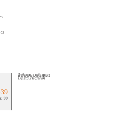
ед
003
Добавить в избранное
Сделать стартовой
-39
, 99