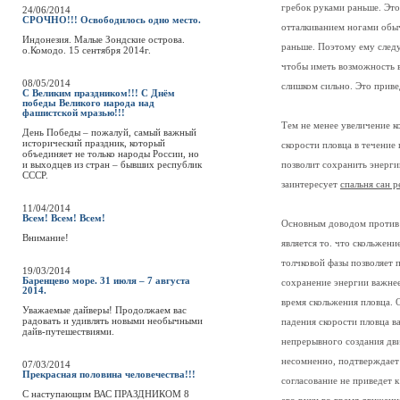
гребок руками раньше. Это
24/06/2014
СРОЧНО!!! Освободилось одно место.
отталкиванием ногами обы
Индонезия. Малые Зондские острова.
раньше. Поэтому ему следу
о.Комодо. 15 сентября 2014г.
чтобы иметь возможность в
08/05/2014
слишком сильно. Это приве
С Великим праздником!!! С Днём
победы Великого народа над
фашистской мразью!!!
Тем не менее увеличение к
День Победы – пожалуй, самый важный
исторический праздник, который
скорости пловца в течение
объединяет не только народы России, но
и выходцев из стран – бывших республик
позволит сохранить энерги
СССР.
заинтересует
спальня сан 
11/04/2014
Всем! Всем! Всем!
Основным доводом против 
Внимание!
является то. что скольжен
толчковой фазы позволяет 
19/03/2014
Баренцево море. 31 июля – 7 августа
сохранение энергии важнее
2014.
время скольжения пловца. 
Уважаемые дайверы! Продолжаем вас
радовать и удивлять новыми необычными
падения скорости пловца в
дайв-путешествиями.
непрерывного создания дв
несомненно, подтверждает 
07/03/2014
Прекрасная половина человечества!!!
согласование не приведет 
C наступающим ВАС ПРАЗДНИКОМ 8