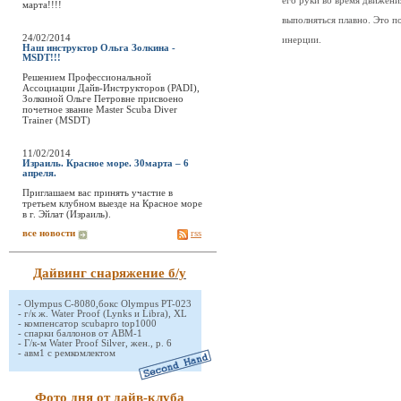
его руки во время движени
марта!!!!
выполняться плавно. Это п
24/02/2014
инерции.
Наш инструктор Ольга Золкина -
MSDT!!!
Решением Профессиональной
Ассоциации Дайв-Инструкторов (PADI),
Золкиной Ольге Петровне присвоено
почетное звание Master Scuba Diver
Trainer (MSDT)
11/02/2014
Израиль. Красное море. 30марта – 6
апреля.
Приглашаем вас принять участие в
третьем клубном выезде на Красное море
в г. Эйлат (Израиль).
все новости
rss
Дайвинг снаряжение б/у
-
Olympus C-8080,бокс Olympus PT-023
-
г/к ж. Water Proof (Lynks и Libra), XL
-
компенсатор scubapro top1000
-
спарки баллонов от АВМ-1
-
Г/к-м Water Proof Silver, жен., р. 6
-
авм1 с ремкомлектом
Фото дня от дайв-клуба