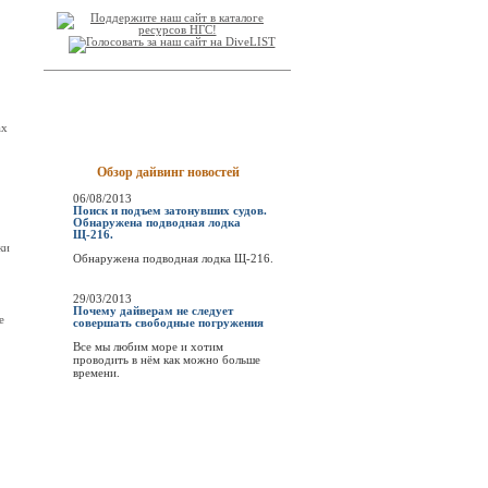
ах
Обзор дайвинг новостей
06/08/2013
Поиск и подъем затонувших судов.
Обнаружена подводная лодка
Щ-216.
ки
Обнаружена подводная лодка Щ-216.
29/03/2013
Почему дайверам не следует
е
совершать свободные погружения
Все мы любим море и хотим
проводить в нём как можно больше
времени.