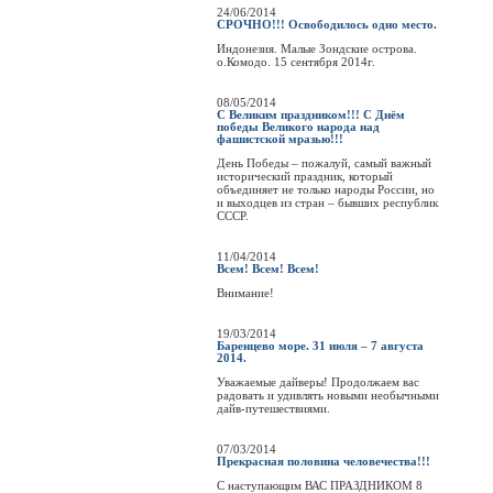
24/06/2014
СРОЧНО!!! Освободилось одно место.
Индонезия. Малые Зондские острова.
о.Комодо. 15 сентября 2014г.
08/05/2014
С Великим праздником!!! С Днём
победы Великого народа над
фашистской мразью!!!
День Победы – пожалуй, самый важный
исторический праздник, который
объединяет не только народы России, но
и выходцев из стран – бывших республик
СССР.
11/04/2014
Всем! Всем! Всем!
Внимание!
19/03/2014
Баренцево море. 31 июля – 7 августа
2014.
Уважаемые дайверы! Продолжаем вас
радовать и удивлять новыми необычными
дайв-путешествиями.
07/03/2014
Прекрасная половина человечества!!!
C наступающим ВАС ПРАЗДНИКОМ 8