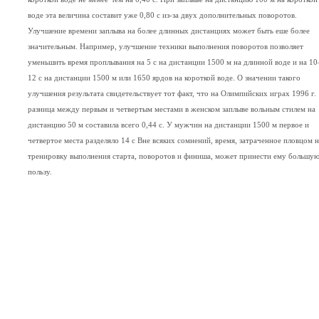
воде эта величина составит уже 0,80 с из-за двух дополнительных поворотов.
Улучшение времени заплыва на более длинных дистанциях может быть еше более
значительным. Например, улучшение техники выполнения поворотов позволяет
уменьшить время проплывания на 5 с на дистанции 1500 м на длинной воде и на 1
12 с на дистанции 1500 м или 1650 ярдов на короткой воде. О значении такого
улучшения результата свидетельствует тот факт, что на Олимпийских играх 1996 г.
разница между первым и четвертым местами в женском заплыве вольным стилем на
дистанцию 50 м составила всего 0,44 с. У мужчин на дистанции 1500 м первое и
четвертое места разделяло 14 с Вне всяких сомнений, время, затраченное пловцом н
тренировку выполнения старта, поворотов и финиша, может принести ему большу
пользу.