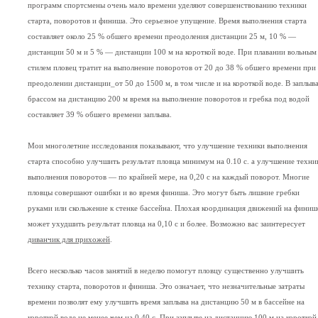
программ спортсмены очень мало времени уделяют совершенствованию техники
старта, поворотов и финиша. Это серьезное упущение. Время выполнения старта
составляет около 25 % обшего времени преодоления дистанции 25 м, 10 % —
дистанции 50 м и 5 % — дистанции 100 м на короткой воде. При плавании вольным
стилем пловец тратит на выполнение поворотов от 20 до 38 % обшего времени при
преодолении дистанции_от 50 до 1500 м, в том числе и на короткой воде. В заплыв
брассом на дистанцию 200 м время на выполнение поворотов и гребка под водой
составляет 39 % обшего времени заплыва.
Мои многолетние исследования показывают, что улучшение техники выполнения
старта способно улучшить результат пловца минимум на 0.10 с. а улучшение техни
выполнения поворотов — по крайней мере, на 0,20 с на каждый поворот. Многие
пловцы совершают ошибки и во время финиша. Это могут быть лишние гребки
руками или скольжение к стенке бассейна. Плохая координация движений на финиш
может ухудшить результат пловца на 0,10 с и более. Возможно вас заинтересует
диванчик для прихожей
.
Всего несколько часов занятий в неделю помогут пловцу существенно улучшить
технику старта, поворотов и финиша. Это означает, что незначительные затраты
времени позволят ему улучшить время заплыва на дистанцию 50 м в бассейне на
короткой воде не менее чем на 0,40 с. При заплыве на дистанцию 100 м на короткой