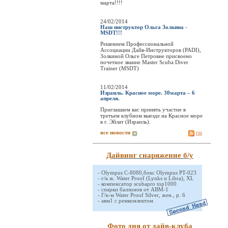
марта!!!!
24/02/2014
Наш инструктор Ольга Золкина -
MSDT!!!
Решением Профессиональной
Ассоциации Дайв-Инструкторов (PADI),
Золкиной Ольге Петровне присвоено
почетное звание Master Scuba Diver
Trainer (MSDT)
11/02/2014
Израиль. Красное море. 30марта – 6
апреля.
Приглашаем вас принять участие в
третьем клубном выезде на Красное море
в г. Эйлат (Израиль).
все новости
rss
Дайвинг снаряжение б/у
-
Olympus C-8080,бокс Olympus PT-023
-
г/к ж. Water Proof (Lynks и Libra), XL
-
компенсатор scubapro top1000
-
спарки баллонов от АВМ-1
-
Г/к-м Water Proof Silver, жен., р. 6
-
авм1 с ремкомлектом
Фото дня от дайв-клуба