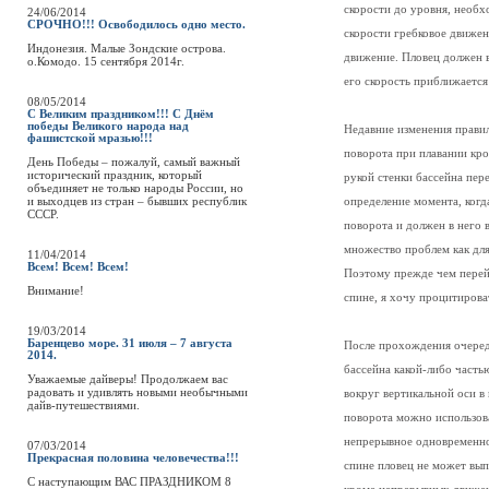
скорости до уровня, необх
24/06/2014
СРОЧНО!!! Освободилось одно место.
скорости гребковое движен
Индонезия. Малые Зондские острова.
движение. Пловец должен в
о.Комодо. 15 сентября 2014г.
его скорость приближается
08/05/2014
С Великим праздником!!! С Днём
победы Великого народа над
Недавние изменения правил
фашистской мразью!!!
поворота при плавании кро
День Победы – пожалуй, самый важный
исторический праздник, который
рукой стенки бассейна пер
объединяет не только народы России, но
и выходцев из стран – бывших республик
определение момента, когд
СССР.
поворота и должен в него 
множество проблем как для
11/04/2014
Всем! Всем! Всем!
Поэтому прежде чем перей
Внимание!
спине, я хочу процитиров
19/03/2014
Баренцево море. 31 июля – 7 августа
После прохождения очеред
2014.
бассейна какой-либо часть
Уважаемые дайверы! Продолжаем вас
радовать и удивлять новыми необычными
вокруг вертикальной оси в
дайв-путешествиями.
поворота можно использов
непрерывное одновременно
07/03/2014
Прекрасная половина человечества!!!
спине пловец не может вы
C наступающим ВАС ПРАЗДНИКОМ 8