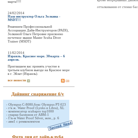
кроме непрерывных движен
марта!!!!
отталкивания от стенки ба
24/02/2014
Наш инструктор Ольга Золкина -
MSDT!!!
Решением Профессиональной
Ассоциации Дайв-Инструкторов (PADI),
Золкиной Ольге Петровне присвоено
почетное звание Master Scuba Diver
Trainer (MSDT)
11/02/2014
Израиль. Красное море. 30марта – 6
апреля.
Приглашаем вас принять участие в
третьем клубном выезде на Красное море
в г. Эйлат (Израиль).
все новости
rss
Дайвинг снаряжение б/у
-
Olympus C-8080,бокс Olympus PT-023
-
г/к ж. Water Proof (Lynks и Libra), XL
-
компенсатор scubapro top1000
-
спарки баллонов от АВМ-1
-
Г/к-м Water Proof Silver, жен., р. 6
-
авм1 с ремкомлектом
Фото дня от дайв-клуба