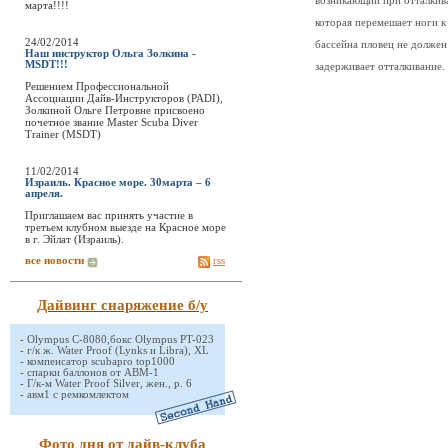
возникающий при отталкив
марта!!!!
которая перемешает ноги к
24/02/2014
бассейна пловец не должен 
Наш инструктор Ольга Золкина -
MSDT!!!
задерживает отталкивание.
Решением Профессиональной
Ассоциации Дайв-Инструкторов (PADI),
Золкиной Ольге Петровне присвоено
почетное звание Master Scuba Diver
Trainer (MSDT)
11/02/2014
Израиль. Красное море. 30марта – 6
апреля.
Приглашаем вас принять участие в
третьем клубном выезде на Красное море
в г. Эйлат (Израиль).
все новости
rss
Дайвинг снаряжение б/у
-
Olympus C-8080,бокс Olympus PT-023
-
г/к ж. Water Proof (Lynks и Libra), XL
-
компенсатор scubapro top1000
-
спарки баллонов от АВМ-1
-
Г/к-м Water Proof Silver, жен., р. 6
-
авм1 с ремкомлектом
Фото дня от дайв-клуба