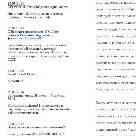
этом расположены паралле
24/06/2014
СРОЧНО!!! Освободилось одно место.
скользит к стенке бассейна
Индонезия. Малые Зондские острова.
одну руку от стенки бассе
о.Комодо. 15 сентября 2014г.
противоположном направлен
08/05/2014
локоть к грудной клетке, п
С Великим праздником!!! С Днём
победы Великого народа над
противоположному концу б
фашистской мразью!!!
показан на рисунке 8.18. 
День Победы – пожалуй, самый важный
исторический праздник, который
погрузить туловище и гол
объединяет не только народы России, но
и выходцев из стран – бывших республик
стенки бассейна пловец дол
СССР.
подтянуть таз и ноги впер
перемещает их под тулови
11/04/2014
Всем! Всем! Всем!
соединены, стопы располо
Внимание!
сопротивление и увеличить
быть ощущение, что колени
19/03/2014
Баренцево море. 31 июля – 7 августа
2014.
Голову, которая в момент 
Уважаемые дайверы! Продолжаем вас
радовать и удивлять новыми необычными
должен поднять над водой 
дайв-путешествиями.
движением ногами под тул
пловец должен резко оттолк
07/03/2014
Прекрасная половина человечества!!!
стенки никакой другой час
C наступающим ВАС ПРАЗДНИКОМ 8