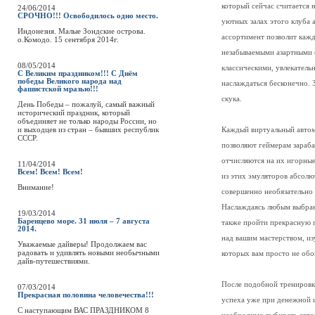
который сейчас считается
24/06/2014
СРОЧНО!!! Освободилось одно место.
уютных залах этого клуба
Индонезия. Малые Зондские острова.
ассортимент позволит кажд
о.Комодо. 15 сентября 2014г.
незабываемыми азартными 
08/05/2014
классическими, увлекател
С Великим праздником!!! С Днём
победы Великого народа над
наслаждаться бесконечно. З
фашистской мразью!!!
скука.
День Победы – пожалуй, самый важный
исторический праздник, который
объединяет не только народы России, но
и выходцев из стран – бывших республик
Каждый виртуальный автом
СССР.
позволяют геймерам зараб
отчисляются на их игорные
11/04/2014
Всем! Всем! Всем!
из этих эмуляторов абсолю
Внимание!
совершенно необязательно 
Наслаждаясь любым выбран
19/03/2014
Баренцево море. 31 июля – 7 августа
также пройти прекрасную 
2014.
над вашим мастерством, из
Уважаемые дайверы! Продолжаем вас
радовать и удивлять новыми необычными
которых вам просто не обо
дайв-путешествиями.
После подобной тренировк
07/03/2014
Прекрасная половина человечества!!!
успеха уже при денежной 
C наступающим ВАС ПРАЗДНИКОМ 8