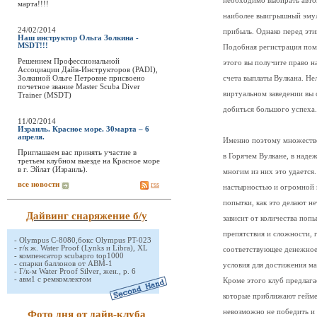
необходимо выбирать автом
марта!!!!
наиболее выигрышный эмул
24/02/2014
прибыль. Однако перед эти
Наш инструктор Ольга Золкина -
MSDT!!!
Подобная регистрация помо
Решением Профессиональной
этого вы получите право н
Ассоциации Дайв-Инструкторов (PADI),
Золкиной Ольге Петровне присвоено
счета выплаты Вулкана. Нел
почетное звание Master Scuba Diver
виртуальном заведении вы 
Trainer (MSDT)
добиться большого успеха.
11/02/2014
Израиль. Красное море. 30марта – 6
апреля.
Именно поэтому множество
Приглашаем вас принять участие в
в Горячем Вулкане, в наде
третьем клубном выезде на Красное море
в г. Эйлат (Израиль).
многим из них это удается
все новости
rss
настырностью и огромной в
попытки, как это делают н
Дайвинг снаряжение б/у
зависит от количества поп
препятствия и сложности, 
-
Olympus C-8080,бокс Olympus PT-023
-
г/к ж. Water Proof (Lynks и Libra), XL
соответствующее денежное
-
компенсатор scubapro top1000
-
спарки баллонов от АВМ-1
условия для достижения ма
-
Г/к-м Water Proof Silver, жен., р. 6
-
авм1 с ремкомлектом
Кроме этого клуб предлага
которые приближают гейме
невозможно не победить и
Фото дня от дайв-клуба