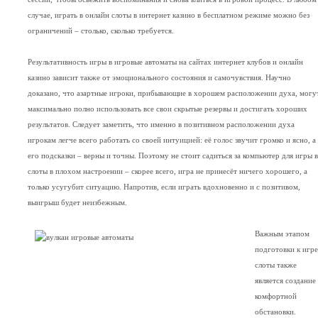
случае, играть в онлайн слоты в интернет казино в бесплатном режиме можно без
ограничений – столько, сколько требуется.
Результативность игры в игровые автоматы на сайтах интернет клубов и онлайн
казино зависит также от эмоционального состояния и самочувствия. Научно
доказано, что азартные игроки, прибывающие в хорошем расположении духа, могу
максимально полно использовать все свои скрытые резервы и достигать хороших
результатов. Следует заметить, что именно в позитивном расположении духа
игрокам легче всего работать со своей интуицией: её голос звучит громко и ясно, а
его подсказки – верны и точны. Поэтому не стоит садиться за компьютер для игры в
слоты в плохом настроении – скорее всего, игра не принесёт ничего хорошего, а
только усугубит ситуацию. Напротив, если играть вдохновенно и с позитивом,
выигрыш будет неизбежным.
Важным этапом
подготовки к игре
слоты также
является создание
комфортной
обстановки.