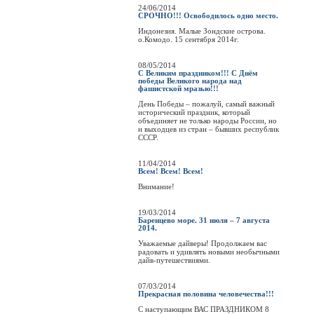
24/06/2014
СРОЧНО!!! Освободилось одно место.
Индонезия. Малые Зондские острова.
о.Комодо. 15 сентября 2014г.
08/05/2014
С Великим праздником!!! С Днём
победы Великого народа над
фашистской мразью!!!
День Победы – пожалуй, самый важный
исторический праздник, который
объединяет не только народы России, но
и выходцев из стран – бывших республик
СССР.
11/04/2014
Всем! Всем! Всем!
Внимание!
19/03/2014
Баренцево море. 31 июля – 7 августа
2014.
Уважаемые дайверы! Продолжаем вас
радовать и удивлять новыми необычными
дайв-путешествиями.
07/03/2014
Прекрасная половина человечества!!!
C наступающим ВАС ПРАЗДНИКОМ 8