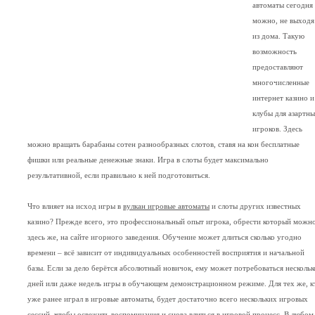
автоматы сегодня
можно, не выходя
из дома. Такую
возможность
предоставляют
многочисленные
интернет казино и
клубы для азартн
игроков. Здесь
можно вращать барабаны сотен разнообразных слотов, ставя на кон бесплатные
фишки или реальные денежные знаки. Игра в слоты будет максимально
результативной, если правильно к ней подготовиться.
Что влияет на исход игры в
вулкан игровые автоматы
и слоты других известных
казино? Прежде всего, это профессиональный опыт игрока, обрести который можн
здесь же, на сайте игорного заведения. Обучение может длиться сколько угодно
времени – всё зависит от индивидуальных особенностей восприятия и начальной
базы. Если за дело берётся абсолютный новичок, ему может потребоваться нескольк
дней или даже недель игры в обучающем демонстрационном режиме. Для тех же, к
уже ранее играл в игровые автоматы, будет достаточно всего нескольких игровых
сессий, чтобы освежить воспоминания и снова влиться в игровой процесс. В любом