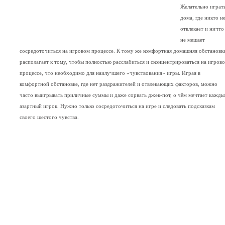
Желательно играт
дома, где никто н
отвлекает и ничто
не мешает
сосредоточиться на игровом процессе. К тому же комфортная домашняя обстановк
располагает к тому, чтобы полностью расслабиться и сконцентрироваться на игров
процессе, что необходимо для наилучшего «чувствования» игры. Играя в
комфортной обстановке, где нет раздражителей и отвлекающих факторов, можно
часто выигрывать приличные суммы и даже сорвать джек-пот, о чём мечтает кажды
азартный игрок. Нужно только сосредоточиться на игре и следовать подсказкам
своего шестого чувства.