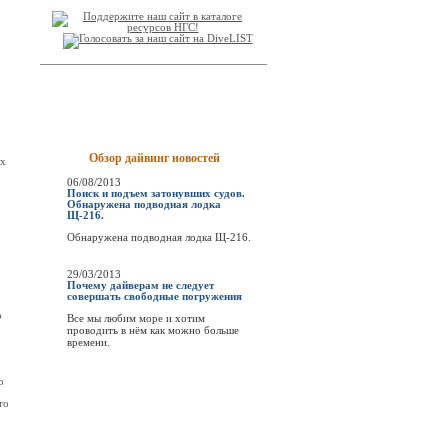
Обзор дайвинг новостей
ых
06/08/2013
Поиск и подъем затонувших судов.
Обнаружена подводная лодка
Щ-216.
Обнаружена подводная лодка Щ-216.
29/03/2013
Почему дайверам не следует
совершать свободные погружения
о
Все мы любим море и хотим
проводить в нём как можно больше
времени.
о
то