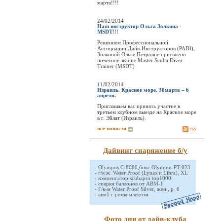
марта!!!!
24/02/2014
Наш инструктор Ольга Золкина -
MSDT!!!
Решением Профессиональной
Ассоциации Дайв-Инструкторов (PADI),
Золкиной Ольге Петровне присвоено
почетное звание Master Scuba Diver
Trainer (MSDT)
11/02/2014
Израиль. Красное море. 30марта – 6
апреля.
Приглашаем вас принять участие в
третьем клубном выезде на Красное море
в г. Эйлат (Израиль).
все новости
rss
Дайвинг снаряжение б/у
-
Olympus C-8080,бокс Olympus PT-023
-
г/к ж. Water Proof (Lynks и Libra), XL
-
компенсатор scubapro top1000
-
спарки баллонов от АВМ-1
-
Г/к-м Water Proof Silver, жен., р. 6
-
авм1 с ремкомлектом
Фото дня от дайв-клуба