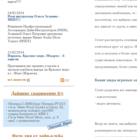
марта!!!!
определенных знаний или на
24/02/2014
запоминать комбинации, то 
Наш инструктор Ольга Золкина -
посетителя, это выбрать са
MSDT!!!
Решением Профессиональной
все зависит от удачи, в за
Ассоциации Дайв-Инструкторов (PADI),
Золкиной Ольге Петровне присвоено
почетное звание Master Scuba Diver
Стоит рассмотреть основные
Trainer (MSDT)
отличаться друг от друга. 
11/02/2014
есть и похожие и более ори
Израиль. Красное море. 30марта – 6
апреля.
существовали изначально. Т
Приглашаем вас принять участие в
продуманными, более увлек
третьем клубном выезде на Красное море
в г. Эйлат (Израиль).
все новости
rss
Какие виды игровых а
Стоит разделить все имеющи
Дайвинг снаряжение б/у
- классические;
- видео автоматы.
-
Olympus C-8080,бокс Olympus PT-023
-
г/к ж. Water Proof (Lynks и Libra), XL
-
компенсатор scubapro top1000
-
спарки баллонов от АВМ-1
-
Г/к-м Water Proof Silver, жен., р. 6
-
авм1 с ремкомлектом
Когда не знаете, как выбрат
разновидность вас интересу
Фото дня от дайв-клуба