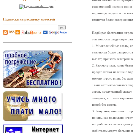
имеют механически вращающ
современной, именно они и 
пирамиды, видео слоты такж
Подписка на рассылку новостей
являются более совершенным
RSS
Подбирая бесплатные игровы
эти вопросы следующие раз
1. Многолинейные слоты, с
считаются более распростр
выплат, при этом выигрыш в
2. Рассматривая, какие быва
предполагают наличие 5 бар
можно играть в них без ден
Такие автоматы славятся х
экран, продуманный сюжет.
телефона, но такие вариант
игрой без взлома.
3. Бонусные, они имеют оп
понять, как правильно играт
попробовать слоты в демо р
любителям азарта большие ш