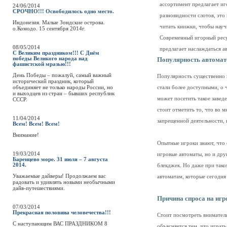
ассортимент предлагает иг
24/06/2014
СРОЧНО!!! Освободилось одно место.
разновидности слотов, это
Индонезия. Малые Зондские острова.
читать книжки, чтобы научи
о.Комодо. 15 сентября 2014г.
Современный игорный ресу
08/05/2014
предлагает наслаждаться а
С Великим праздником!!! С Днём
победы Великого народа над
Популярность автомат
фашистской мразью!!!
День Победы – пожалуй, самый важный
Популярность существенно в
исторический праздник, который
объединяет не только народы России, но
стали более доступными, о
и выходцев из стран – бывших республик
может посетить такое завед
СССР.
стоит отметить то, что во 
11/04/2014
запрещенной деятельности, к
Всем! Всем! Всем!
Внимание!
Опытные игроки знают, что 
19/03/2014
игровые автоматы, но и друг
Баренцево море. 31 июля – 7 августа
2014.
блекджек. Но даже при так
Уважаемые дайверы! Продолжаем вас
автоматам, которые сегодня
радовать и удивлять новыми необычными
дайв-путешествиями.
Причина спроса на иг
07/03/2014
Прекрасная половина человечества!!!
Стоит посмотреть вниматель
C наступающим ВАС ПРАЗДНИКОМ 8
объясняется тем, что играть