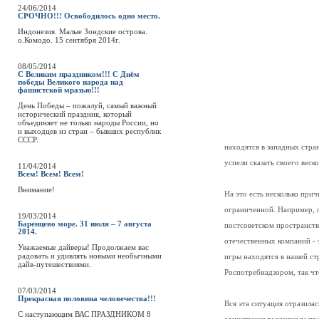
24/06/2014
СРОЧНО!!! Освободилось одно место.
Индонезия. Малые Зондские острова.
о.Комодо. 15 сентября 2014г.
08/05/2014
С Великим праздником!!! С Днём
победы Великого народа над
фашистской мразью!!!
День Победы – пожалуй, самый важный
исторический праздник, который
объединяет не только народы России, но
и выходцев из стран – бывших республик
СССР.
находятся в западных стра
успели сказать своего веско
11/04/2014
Всем! Всем! Всем!
Внимание!
На это есть несколько прич
ограниченной. Например, о
19/03/2014
Баренцево море. 31 июля – 7 августа
постсоветском пространств
2014.
отечественных компаний - 
Уважаемые дайверы! Продолжаем вас
радовать и удивлять новыми необычными
игры находятся в нашей ст
дайв-путешествиями.
Роспотребнадзором, так чт
07/03/2014
Прекрасная половина человечества!!!
Вся эта ситуация отразила
C наступающим ВАС ПРАЗДНИКОМ 8