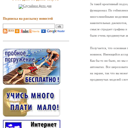
За такой креативный подхо
функционал. По геймплеюэт
многолинейными моделями,
Подписка на рассылку новостей
накопительных джекпотов,
смысле страдает графика и 
RSS
были очень продвинутые а
Получается, что основная 
новинок. Имеющийся ассор
Как бы то ни было, но мы 
автоматах. Все шероховато
на экране, так что вы мож
продвинутых моделей слот