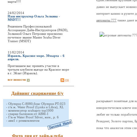
единственным крупным прои
марта!!!!
давно не выпускает новинок
24/02/2014
интернет казино в рунете 
Наш инструктор Ольга Золкина -
MSDT!!!
автоматы 777
также дают во
Решением Профессиональной
Ассоциации Дайв-Инструкторов (PADI),
Золкиной Ольге Петровне присвоено
почетное звание Master Scuba Diver
Trainer (MSDT)
11/02/2014
Израиль. Красное море. 30марта – 6
апреля.
Приглашаем вас принять участие в
третьем клубном выезде на Красное море
в г. Эйлат (Израиль).
все новости
rss
Дайвинг снаряжение б/у
раскрывает понятные для н
-
Olympus C-8080,бокс Olympus PT-023
-
г/к ж. Water Proof (Lynks и Libra), XL
юмористическом ключе изо
-
компенсатор scubapro top1000
-
спарки баллонов от АВМ-1
любят не только поработат
-
Г/к-м Water Proof Silver, жен., р. 6
-
авм1 с ремкомлектом
Резидент, Золото партии, 
пока что аналогов этим сло
Фото дня от дайв-клуба