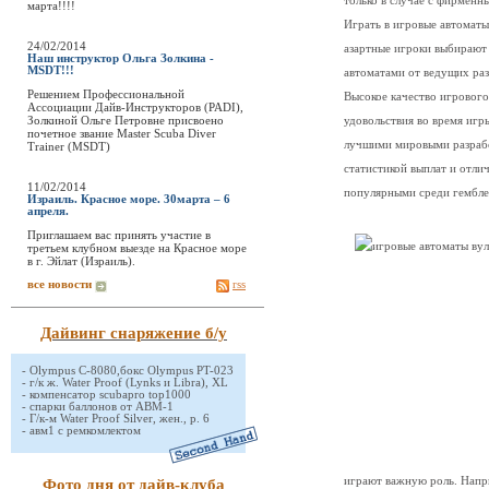
только в случае с фирмен
марта!!!!
Играть в игровые автоматы
24/02/2014
азартные игроки выбирают
Наш инструктор Ольга Золкина -
MSDT!!!
автоматами от ведущих раз
Решением Профессиональной
Высокое качество игрового
Ассоциации Дайв-Инструкторов (PADI),
Золкиной Ольге Петровне присвоено
удовольствия во время иг
почетное звание Master Scuba Diver
лучшими мировыми разрабо
Trainer (MSDT)
статистикой выплат и отли
11/02/2014
популярными среди гембле
Израиль. Красное море. 30марта – 6
апреля.
Приглашаем вас принять участие в
третьем клубном выезде на Красное море
в г. Эйлат (Израиль).
все новости
rss
Дайвинг снаряжение б/у
-
Olympus C-8080,бокс Olympus PT-023
-
г/к ж. Water Proof (Lynks и Libra), XL
-
компенсатор scubapro top1000
-
спарки баллонов от АВМ-1
-
Г/к-м Water Proof Silver, жен., р. 6
-
авм1 с ремкомлектом
играют важную роль. Напри
Фото дня от дайв-клуба