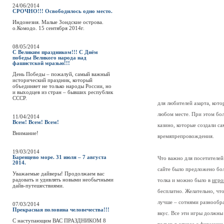
24/06/2014
СРОЧНО!!! Освободилось одно место.
Индонезия. Малые Зондские острова.
о.Комодо. 15 сентября 2014г.
08/05/2014
С Великим праздником!!! С Днём
победы Великого народа над
фашистской мразью!!!
День Победы – пожалуй, самый важный
исторический праздник, который
объединяет не только народы России, но
и выходцев из стран – бывших республик
СССР.
для любителей азарта, кото
любом месте. При этом бо
11/04/2014
Всем! Всем! Всем!
казино, которые создали с
Внимание!
времяпрепровождения.
19/03/2014
Баренцево море. 31 июля – 7 августа
Что важно для посетителей
2014.
сайте было предложено бол
Уважаемые дайверы! Продолжаем вас
радовать и удивлять новыми необычными
толка и можно было в
игро
дайв-путешествиями.
бесплатно. Желательно, чт
лучше – сотнями разнообра
07/03/2014
Прекрасная половина человечества!!!
вкус. Все эти игры должны
C наступающим ВАС ПРАЗДНИКОМ 8