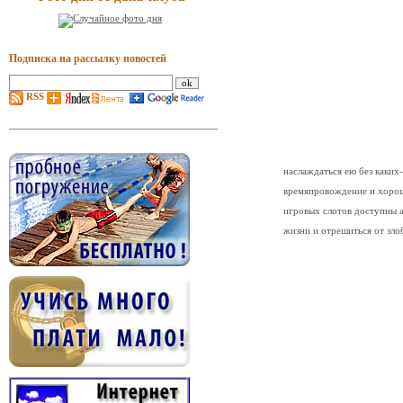
Подписка на рассылку новостей
RSS
наслаждаться ею без каких
времяпровождение и хорош
игровых слотов доступны 
жизни и отрешиться от зл