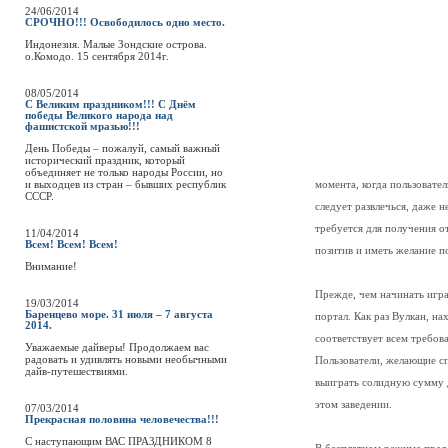
24/06/2014
СРОЧНО!!! Освободилось одно место.
Индонезия. Малые Зондские острова.
о.Комодо. 15 сентября 2014г.
08/05/2014
С Великим праздником!!! С Днём
победы Великого народа над
фашистской мразью!!!
День Победы – пожалуй, самый важный
исторический праздник, который
объединяет не только народы России, но
и выходцев из стран – бывших республик
момента, когда пользовател
СССР.
следует развлечься, даже 
требуется для получения о
11/04/2014
Всем! Всем! Всем!
позитив и иметь желание п
Внимание!
Прежде, чем начинать игр
19/03/2014
Баренцево море. 31 июля – 7 августа
портал. Как раз Вулкан, н
2014.
соответствует всем требо
Уважаемые дайверы! Продолжаем вас
радовать и удивлять новыми необычными
Пользователи, желающие сп
дайв-путешествиями.
выиграть солидную сумму 
этом заведении.
07/03/2014
Прекрасная половина человечества!!!
C наступающим ВАС ПРАЗДНИКОМ 8