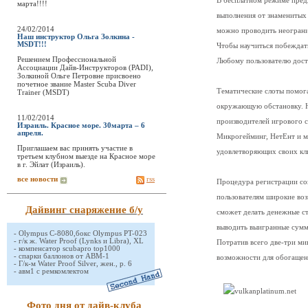
В бесплатном режиме предл
марта!!!!
выполнения от знаменитых р
24/02/2014
можно проводить неограни
Наш инструктор Ольга Золкина -
MSDT!!!
Чтобы научиться побеждать
Решением Профессиональной
Любому пользователю досту
Ассоциации Дайв-Инструкторов (PADI),
Золкиной Ольге Петровне присвоено
почетное звание Master Scuba Diver
Тематические слоты помога
Trainer (MSDT)
окружающую обстановку. Н
11/02/2014
производителей игрового 
Израиль. Красное море. 30марта – 6
апреля.
Микрогейминг, НетЕнт и м
Приглашаем вас принять участие в
удовлетворяющих своих кл
третьем клубном выезде на Красное море
в г. Эйлат (Израиль).
все новости
rss
Процедура регистрации сов
пользователям широкие воз
Дайвинг снаряжение б/у
сможет делать денежные ст
выводить выигранные сумм
-
Olympus C-8080,бокс Olympus PT-023
-
г/к ж. Water Proof (Lynks и Libra), XL
Потратив всего две-три ми
-
компенсатор scubapro top1000
-
спарки баллонов от АВМ-1
возможности для обогащен
-
Г/к-м Water Proof Silver, жен., р. 6
-
авм1 с ремкомлектом
Фото дня от дайв-клуба