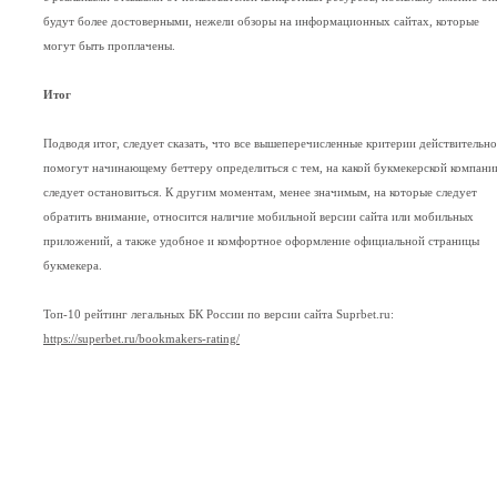
будут более достоверными, нежели обзоры на информационных сайтах, которые
могут быть проплачены.
Итог
Подводя итог, следует сказать, что все вышеперечисленные критерии действительно
помогут начинающему беттеру определиться с тем, на какой букмекерской компани
следует остановиться. К другим моментам, менее значимым, на которые следует
обратить внимание, относится наличие мобильной версии сайта или мобильных
приложений, а также удобное и комфортное оформление официальной страницы
букмекера.
Топ-10 рейтинг легальных БК России по версии сайта Suprbet.ru:
https://superbet.ru/bookmakers-rating/