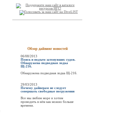
Обзор дайвинг новостей
06/08/2013
Поиск и подъем затонувших судов.
Обнаружена подводная лодка
Щ-216.
Обнаружена подводная лодка Щ-216.
29/03/2013
Почему дайверам не следует
совершать свободные погружения
Все мы любим море и хотим
проводить в нём как можно больше
времени.
и