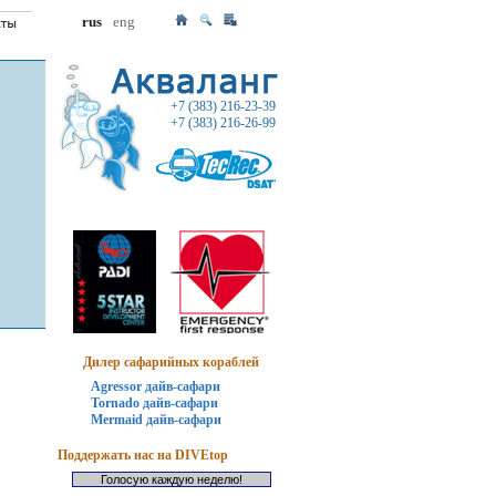
rus
eng
+7 (383) 216-23-39
+7 (383) 216-26-99
Дилер сафарийных кораблей
Agressor дайв-сафари
Tornado дайв-сафари
Mermaid дайв-сафари
Поддержать нас на DIVEtop