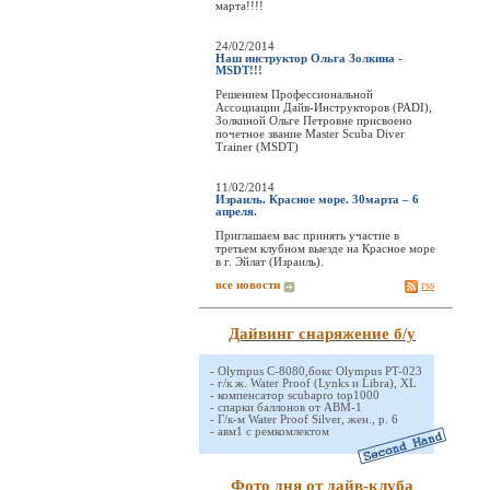
марта!!!!
24/02/2014
Наш инструктор Ольга Золкина -
MSDT!!!
Решением Профессиональной
Ассоциации Дайв-Инструкторов (PADI),
Золкиной Ольге Петровне присвоено
почетное звание Master Scuba Diver
Trainer (MSDT)
11/02/2014
Израиль. Красное море. 30марта – 6
апреля.
Приглашаем вас принять участие в
третьем клубном выезде на Красное море
в г. Эйлат (Израиль).
все новости
rss
Дайвинг снаряжение б/у
-
Olympus C-8080,бокс Olympus PT-023
-
г/к ж. Water Proof (Lynks и Libra), XL
-
компенсатор scubapro top1000
-
спарки баллонов от АВМ-1
-
Г/к-м Water Proof Silver, жен., р. 6
-
авм1 с ремкомлектом
Фото дня от дайв-клуба