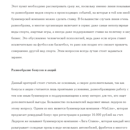
Этот пункт необходимо рассматривать сразу же, поскольку именно линия показыва
то разнообразие видов спорта и происходящих событий, на которые в той или иной
букмекерской компании можно сделать ставку. В большинстве случаев линия очень
разнообразна, и многие организации включают в сервис даже самые непопулярные
виды спорта, азартные игры, а иногда даже поддерживают ставки на политику и шо
бизнес. Это обусловлено человеческой психологией, ведь даже если игрок ставит
исключительно на футбол или баскетбол, то рано или поздно его сможет привлечь
совершенно другой вид спорта. Этим вопросом всегда лучше стоит задаваться
заранее.
Разнообразие бонусов и акций
Данный критерий стоит считать не основным, а скорее дополнительным, так как
бонусы и акции считаются лишь приятными условиями, разнообразящими работу с
тем или иным букмекером и поддерживающими к нему интерес для тех, кто ищет
дополнительной выгоды. Большинство пользователей выделяют явных лидеров по
этому вопросу. Одним из них является букмекерская компания «WinLine», которая
предлагает рекордный бонус при регистрации в размере 16.000 рублей на счет.
Лидером же называют букмекерскую компанию «Лига Ставок», которая каждый мес
разыгрывает солидные призы в виде нескольких автомобилей, фрибетов и многого