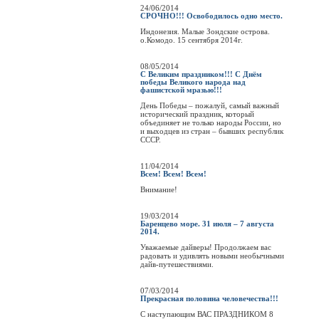
24/06/2014
СРОЧНО!!! Освободилось одно место.
Индонезия. Малые Зондские острова.
о.Комодо. 15 сентября 2014г.
08/05/2014
С Великим праздником!!! С Днём
победы Великого народа над
фашистской мразью!!!
День Победы – пожалуй, самый важный
исторический праздник, который
объединяет не только народы России, но
и выходцев из стран – бывших республик
СССР.
11/04/2014
Всем! Всем! Всем!
Внимание!
19/03/2014
Баренцево море. 31 июля – 7 августа
2014.
Уважаемые дайверы! Продолжаем вас
радовать и удивлять новыми необычными
дайв-путешествиями.
07/03/2014
Прекрасная половина человечества!!!
C наступающим ВАС ПРАЗДНИКОМ 8