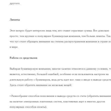
другого.
Лимиты
Этот вопрос будет интересен лишь тем, кто ставит серьезные суммы. Все довольно
просто: чем крупнее и популярнее букмекерская компания, тем больше лимиты. Так
что тут стоит обращать внимание на степень распространения компании в стране и
в мире.
Работа со средствами
Выбирая букмекерскую компанию, многие халатно относятся к данному условию, ч
является, естественно, большой ошибкой, особенно если пользователь настроен на
длительную работу с букмекером, ведь речь идет все- таки о вводе и выводе средств
Здесь стоит обратить внимание на несколько вещей:
• Разнообразие способов пополнения и вывода средств со счета (обратить внимание
на наличие электронных платежных систем, пластиковых карт и многих других
популярных способов оплаты).