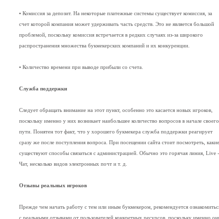
• Комиссия за депозит. На некоторые платежные системы существует комиссия, за
счет которой компания может удерживать часть средств. Это не является большой
проблемой, поскольку комиссия встречается в редких случаях из-за широкого
распространения множества букмекерских компаний и их конкуренции.
• Количество времени при выводе прибыли со счета.
Служба поддержки
Следует обращать внимание на этот пункт, особенно это касается новых игроков,
поскольку именно у них возникает наибольшее количество вопросов в начале своего
пути. Понятен тот факт, что у хорошего букмекера служба поддержки реагирует
сразу же после поступления вопроса. При посещении сайта стоит посмотреть, каки
существуют способы связаться с администрацией. Обычно это горячая линия, Live 
Чат, несколько видов электронных почт и т. д.
Отзывы реальных игроков
Прежде чем начать работу с тем или иным букмекером, рекомендуется ознакомитьс
с реальными отзывами от пользователей конкретных ресурсов, поскольку именно он