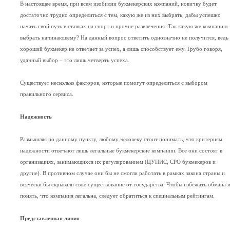
В настоящее время, при всем изобилии букмекерских компаний, новичку будет
достаточно трудно определиться с тем, какую же из них выбрать, дабы успешно
начать свой путь в ставках на спорт и прочие развлечения. Так какую же компанию
выбрать начинающему? На данный вопрос ответить однозначно не получится, ведь
хороший букмекер не отвечает за успех, а лишь способствует ему. Грубо говоря,
удачный выбор – это лишь четверть успеха.
Существует несколько факторов, которые помогут определиться с выбором
правильного сервиса.
Надежность
Размышляя по данному пункту, любому человеку стоит понимать, что критериям
надежности отвечают лишь легальные букмекерские компании. Все они состоят в
организациях, занимающихся их регулированием (ЦУПИС, СРО букмекеров и
другие). В противном случае они бы не смогли работать в рамках закона страны и
всячески бы скрывали свое существование от государства. Чтобы избежать обмана 
понять, что компания легальна, следует обратиться к специальным рейтингам.
Представленная линия