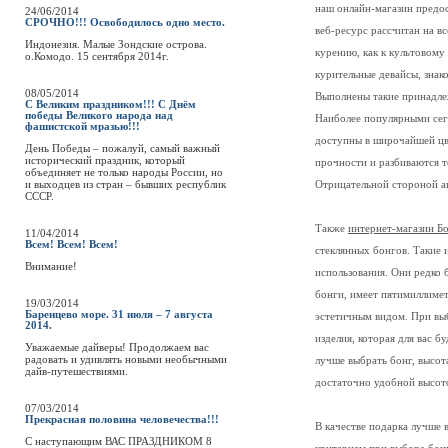
наш онлайн-магазин предо
24/06/2014
СРОЧНО!!! Освободилось одно место.
веб-ресурс рассчитан на вс
Индонезия. Малые Зондские острова.
курению, как к культовому
о.Комодо. 15 сентября 2014г.
курительные девайсы, зна
08/05/2014
Выполнены такие принадле
С Великим праздником!!! С Днём
победы Великого народа над
Наиболее популярными сего
фашистской мразью!!!
доступны в широчайшей цв
День Победы – пожалуй, самый важный
исторический праздник, который
прочности и разбиваются т
объединяет не только народы России, но
и выходцев из стран – бывших республик
Отрицательной стороной ак
СССР.
Также
интернет-магазин Б
11/04/2014
Всем! Всем! Всем!
стеклянных бонгов. Такие 
Внимание!
использования. Они редко б
бонги, имеет пятимиллиме
19/03/2014
Баренцево море. 31 июля – 7 августа
эстетичным видом. При выб
2014.
изделия, которая для вас 
Уважаемые дайверы! Продолжаем вас
радовать и удивлять новыми необычными
лучше выбрать бонг, высот
дайв-путешествиями.
достаточно удобной высот
07/03/2014
Прекрасная половина человечества!!!
В качестве подарка лучше 
C наступающим ВАС ПРАЗДНИКОМ 8