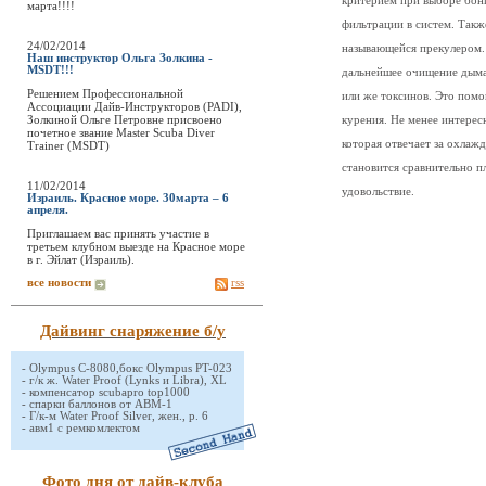
критерием при выборе бонг
марта!!!!
фильтрации в систем. Такж
24/02/2014
называющейся прекулером.
Наш инструктор Ольга Золкина -
MSDT!!!
дальнейшее очищение дыма
Решением Профессиональной
или же токсинов. Это помо
Ассоциации Дайв-Инструкторов (PADI),
Золкиной Ольге Петровне присвоено
курения. Не менее интерес
почетное звание Master Scuba Diver
которая отвечает за охлаж
Trainer (MSDT)
становится сравнительно п
11/02/2014
удовольствие.
Израиль. Красное море. 30марта – 6
апреля.
Приглашаем вас принять участие в
третьем клубном выезде на Красное море
в г. Эйлат (Израиль).
все новости
rss
Дайвинг снаряжение б/у
-
Olympus C-8080,бокс Olympus PT-023
-
г/к ж. Water Proof (Lynks и Libra), XL
-
компенсатор scubapro top1000
-
спарки баллонов от АВМ-1
-
Г/к-м Water Proof Silver, жен., р. 6
-
авм1 с ремкомлектом
Фото дня от дайв-клуба