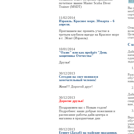
02.
почетное звание Master Scuba Diver
Trainer (MSDT)
Вы 
нео
серт
11/02/2014
теп
Израиль. Красное море. 30марта – 6
апреля.
Отве
Приглашаем вас принять участие в
возн
третьем клубном выезде на Красное море
Цел
ста
в г. Эйлат (Израиль).
С к
10/01/2014
Дайв
"Оазис" или как пройдёт "День
напа
защитника Отечества"
один
зад
Друзья!
30/12/2013
Раз
Сегодня на свет появился
обу
замечательный человек!
навы
Женя!!! Дорогой друг!
Дайв
30/12/2013
зан
Дорогие друзья!
сна
вам 
Поздравляем вас с Новым годом!
Подробнее: наши добрые пожелания и
расписание работы дайв-центра и
Вер
магазина в праздничные дни
обу
уни
Исс
09/12/2013
сре
Египет (Дахаб) на майские праздники.
отта