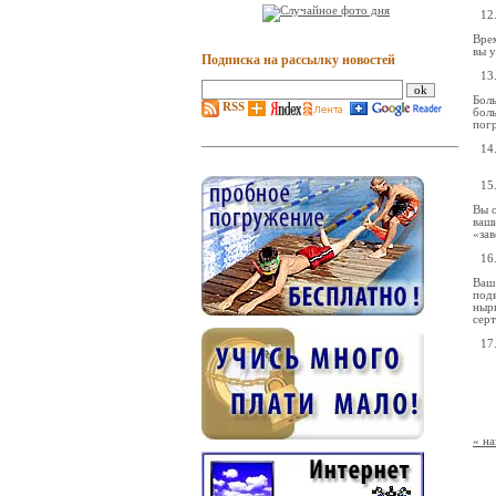
Врем
вы у
Подписка на рассылку новостей
Бол
RSS
бол
пог
Вы о
ваши
«за
Ваш
подв
нырн
сер
« на