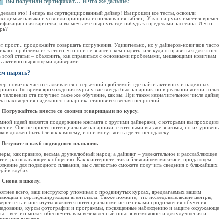
Вы получили сертификат… И что же дальше?
11
сделали это! Теперь вы сертифицированный дайвер! Вы прошли все тесты, освоили
бходимые навыки и усвоили принципы использования таблиц. У вас на руках имеется време
ификационная карточка, и вы мечтаете нырнуть где-нибудь за пределами бассейна. И что
ерь?
т прост... продолжайте совершать погружения. Удивительно, но у дайверов-новичков часто
икают проблемы из-за того, что они не знают, с кем нырять, или куда отправиться для этого.
ь этой статьи – объяснить, как справиться с основными проблемами, мешающими новичкам
ть активно ныряющими дайверами.
ем нырять?
ер-новичок часто сталкивается с серьезной проблемой: где найти активных и надежных
рников. Во время прохождения курса у вас всегда был напарник, но в реальной жизни тольк
 человек из ста получает такое же обучение, как вы. При таком незначительном числе дайве
ача нахождения надежного напарника становится весьма непростой.
Погружайтесь вместе со своими товарищами по курсу.
умной идеей является поддержание контакта с другими дайверами, с которыми вы проходил
чение. Они не просто потенциальные напарники, с которыми вы уже знакомы, но их уровень
ков должен быть близок к вашему, и они могут жить где-то неподалеку.
Вступите в клуб подводного плавания.
еры, как правило, весьма дружелюбный народ; а дайвинг – увлекательное и расслабляющее
ятие, располагающее к общению. Как в интернете, так и ближайшем магазине, продающем
ряжение для подводного плавания, вы с легкостью сможете получить сведения о ближайших 
дайв-клубах.
Снова в школу.
оятнее всего, ваш инструктор упоминал о продвинутых курсах, предлагаемых вашим
чающим и сертифицирующим агентством. Также помните, что исследовательские центры,
верситеты и институты являются потенциальными источниками продолжения обучения.
ледования, курсы фотографии и программы, посвященные наблюдению и защите окружающ
ды – все это может обеспечить вам великолепный опыт и возможности для улучшения и
чивания навыков.