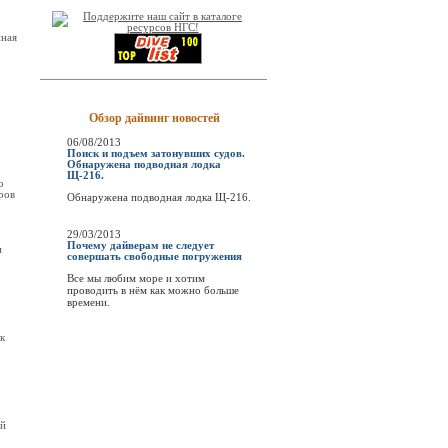
нная
Обзор дайвинг новостей
06/08/2013
Поиск и подъем затонувших судов.
Обнаружена подводная лодка
Щ-216.
о
ров
Обнаружена подводная лодка Щ-216.
29/03/2013
Почему дайверам не следует
и
совершать свободные погружения
Все мы любим море и хотим
проводить в нём как можно больше
времени.
к
ей