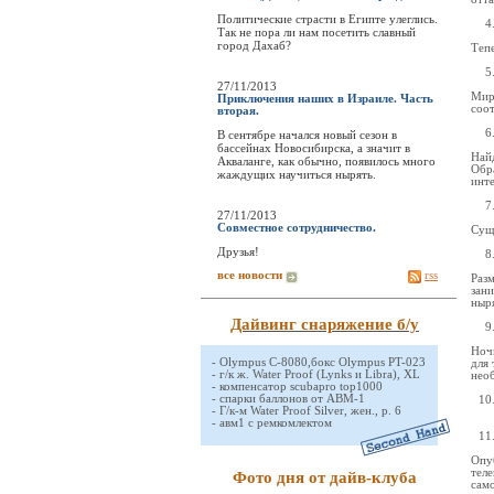
Политические страсти в Египте улеглись.
Так не пора ли нам посетить славный
город Дахаб?
Тепе
27/11/2013
Мир
Приключения наших в Израиле. Часть
соо
вторая.
В сентябре начался новый сезон в
бассейнах Новосибирска, а значит в
Найд
Акваланге, как обычно, появилось много
Обр
жаждущих научиться нырять.
инте
27/11/2013
Совместное сотрудничество.
Сущ
Друзья!
все новости
rss
Раз
зани
ныря
Дайвинг снаряжение б/у
Ноч
-
Olympus C-8080,бокс Olympus PT-023
для 
-
г/к ж. Water Proof (Lynks и Libra), XL
нео
-
компенсатор scubapro top1000
-
спарки баллонов от АВМ-1
-
Г/к-м Water Proof Silver, жен., р. 6
-
авм1 с ремкомлектом
Опуб
тел
Фото дня от дайв-клуба
сам