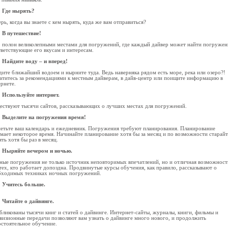
Где нырять?
рь, когда вы знаете с кем нырять, куда же вам отправиться?
В путешествие!
 полон великолепными местами для погружений, где каждый дайвер может найти погружен
тветствующие его вкусам и интересам.
Найдите воду – и вперед!
ите ближайший водоем и нырните туда. Ведь наверняка рядом есть море, река или озеро?!
атитесь за рекомендациями к местным дайверам, в дайв-центр или поищите информацию в
рнете.
Используйте интернет.
ествуют тысячи сайтов, рассказывающих о лучших местах для погружений.
Выделите на погружения время!
метьте ваш календарь и ежедневник. Погружения требуют планирования. Планирование
мает некоторое время. Начинайте планирование хотя бы за месяц и по возможности старайт
ть хотя бы раз в месяц.
Ныряйте вечером и ночью.
ные погружения не только источник неповторимых впечатлений, но и отличная возможност
тех, кто работает допоздна. Продвинутые курсы обучения, как правило, рассказывают о
бходимых техниках ночных погружений.
Учитесь больше.
Читайте о дайвинге.
ликованы тысячи книг и статей о дайвинге. Интернет-сайты, журналы, книги, фильмы и
евизионные передачи позволяют вам узнать о дайвинге много нового, и продолжить
остоятельное обучение.