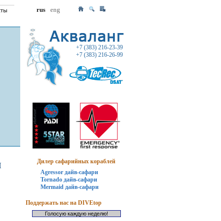
rus
eng
+7 (383) 216-23-39
+7 (383) 216-26-99
Дилер сафарийных кораблей
И
Agressor дайв-сафари
Tornado дайв-сафари
Mermaid дайв-сафари
Поддержать нас на DIVEtop