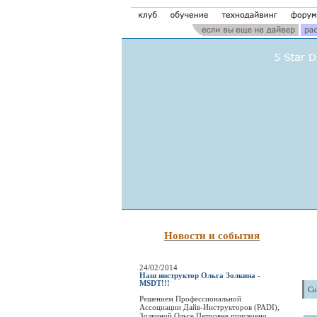
Новости и события
24/02/2014
Наш инструктор Ольга Золкина -
MSDT!!!
Со
Решением Профессиональной
Ассоциации Дайв-Инструкторов (PADI),
Золкиной Ольге Петровне присвоено