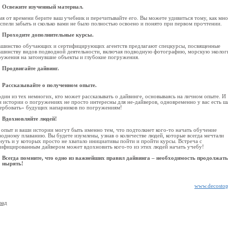
Освежите изученный материал.
я от времени берите ваш учебник и перечитывайте его. Вы можете удивиться тому, как мн
спели забыть и сколько вами не было полностью освоено и понято при первом прочтении.
Проходите дополнительные курсы.
ьшинство обучающих и сертифицирующих агентств предлагают спецкурсы, посвященные
ьшинству видов подводной деятельности, включая подводную фотографию, морскую эколог
ружения на затонувшие объекты и глубокие погружения.
Продвигайте дайвинг.
Рассказывайте о полученном опыте.
дин из тех немногих, кто может рассказывать о дайвинге, основываясь на личном опыте. И
 истории о погружениях не просто интересны для не-дайверов, одновременно у вас есть ш
вербовать» будущих напарников по погружениям!
Вдохновляйте людей!
 опыт и ваши истории могут быть именно тем, что подтолкнет кого-то начать обучение
одному плаванию. Вы будете изумлены, узнав о количестве людей, которые всегда мечтали
уть и у которых просто не хватало инициативы пойти и пройти курсы. Встреча с
тифицированным дайвером может вдохновить кого-то из этих людей начать учебу!
Всегда помните, что одно из важнейших правил дайвинга – необходимость продолжать
нырять!
www.decostop
зад