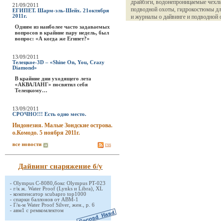
драйбэги, водонепроницаемые чехлы
21/09/2011
подводной охоты, гидрокостюмы для
ЕГИПЕТ. Шарм-эль-Шейх. 21октября
2011г.
и журналы о дайвинге и подводной 
Одним из наиболее часто задаваемых
вопросов в крайние пару недель, был
вопрос: «А когда же Египет?»
13/09/2011
Телецкое-3D – «Shine On, You, Crazy
Diamond»
В крайние дни уходящего лета
«АКВАЛАНГ» посвятил себя
Телецкому…
13/09/2011
СРОЧНО!!! Есть одно место.
Индонезия. Малые Зондские острова.
о.Комодо. 5 ноября 2011г.
все новости
rss
Дайвинг снаряжение б/у
-
Olympus C-8080,бокс Olympus PT-023
-
г/к ж. Water Proof (Lynks и Libra), XL
-
компенсатор scubapro top1000
-
спарки баллонов от АВМ-1
-
Г/к-м Water Proof Silver, жен., р. 6
-
авм1 с ремкомлектом