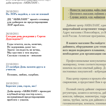
дайв-центром «АКВАЛАНГ».
-
Новости магазина дайв-сна
26/10/2011
-
Интернет-магазин дайвинг 
На ЛОРа надейся, а сам не плошай
-
Сервис центр для дайверов
ДЦ "АКВАЛАНГ" провёл семинар
для дайверов по предотвращению
ЛОР-проблем.
Дайвинг центр АКВАЛАНГ, единст
широчайший ассортимент товаро
Адрес магазина г.Новосибирск, ул.
26/10/2011
всей России. Агентские программы 
Сегодня день рождения у Сергея
Дудоладова!!!
В нашем магазине Вы найдете
Годы мчатся, жаль, конечно,
дайвинга, оборудование для техн
Не задержишь даже час.
Знаем: молодость не вечна,
всех видов подводного плавания,
Мы грустим о том подчас.
необходимое для организации сво
Сколько стукнуло - неважно
Профессиональные консультанты и
22/10/2011
экипировку, точно соответствующую
23 октября-День памяти друга и
новичок вы или опытный дайвер. Для
учителя.
постоянных покупателей - кобренди
Помним, любим, скорбим.
Наш центр сервиса и проката обес
снаряжения, и предоставит Вам в а
10/10/2011
Берегите уши, горло, нос!
Полный спектр дайвинг снаряжени
Дайв-центр «АКВАЛАНГ» проводит
регуляторы, шланги и октопусы, да
клубный вечер-мастер-класс,
консоли, таймеры, манометры, гид
посвящённый предотвращению
проблем с ушами.
линзы, трубки, ласты для дайвинга 
газоанализаторы, компасы, пляжные