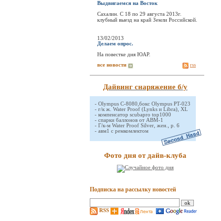
Выдвигаемся на Восток
Сахалин. С 18 по 29 августа 2013г.
клубный выезд на край Земли Российской.
13/02/2013
Делаем опрос.
На повестке дня ЮАР.
все новости
rss
Дайвинг снаряжение б/у
-
Olympus C-8080,бокс Olympus PT-023
-
г/к ж. Water Proof (Lynks и Libra), XL
-
компенсатор scubapro top1000
-
спарки баллонов от АВМ-1
-
Г/к-м Water Proof Silver, жен., р. 6
-
авм1 с ремкомлектом
Фото дня от дайв-клуба
Подписка на рассылку новостей
RSS