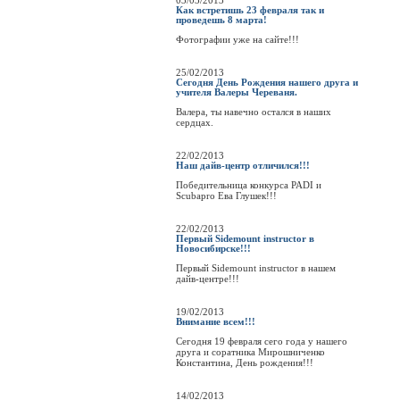
03/03/2013
Как встретишь 23 февраля так и
проведешь 8 марта!
Фотографии уже на сайте!!!
25/02/2013
Сегодня День Рождения нашего друга и
учителя Валеры Череваня.
Валера, ты навечно остался в наших
сердцах.
22/02/2013
Наш дайв-центр отличился!!!
Победительница конкурса PADI и
Scubapro Ева Глушек!!!
22/02/2013
Первый Sidemount instructor в
Новосибирске!!!
Первый Sidemount instructor в нашем
дайв-центре!!!
19/02/2013
Внимание всем!!!
Сегодня 19 февраля сего года у нашего
друга и соратника Мирошниченко
Константина, День рождения!!!
14/02/2013