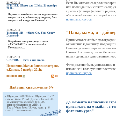
Если Вы оказались в роли папара
21/09/2011
ЕГИПЕТ. Шарм-эль-Шейх. 21октября
или неожиданный сюжет из окруж
2011г.
сумели сфотографировать редких
Одним из наиболее часто задаваемых
обитателей океанов и морей в их 
вопросов в крайние пару недель, был
правила конкурса
вопрос: «А когда же Египет?»
13/09/2011
"Папа, мама, я - дайве
Телецкое-3D – «Shine On, You, Crazy
Diamond»
Принимаются любые фотографии и
В крайние дни уходящего лета
отношение к дайвингу, подводной 
«АКВАЛАНГ» посвятил себя
Телецкому…
Главное условие отражено в назва
Сюжет: На фото должны быть изоб
папа и дети, как центральные пе
13/09/2011
СРОЧНО!!! Есть одно место.
Фото должно быть уникальным и 
Индонезия. Малые Зондские острова.
изюминкой голосующих посетите
о.Комодо. 5 ноября 2011г.
правила конкурса
все новости
rss
Дайвинг снаряжение б/у
-
Olympus C-8080,бокс Olympus PT-023
-
г/к ж. Water Proof (Lynks и Libra), XL
До момента написания стр
-
компенсатор scubapro top1000
-
спарки баллонов от АВМ-1
присылать на е-майл:
, с 
-
Г/к-м Water Proof Silver, жен., р. 6
фотоконкурса"
-
авм1 с ремкомлектом