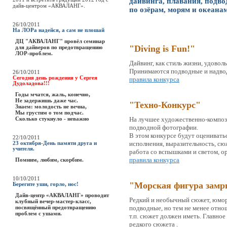
дайвинга, плавания, подв
дайв-центром «АКВАЛАНГ».
по озёрам, морям и океана
26/10/2011
На ЛОРа надейся, а сам не плошай
ДЦ "АКВАЛАНГ" провёл семинар
"Diving is Fun!"
для дайверов по предотвращению
ЛОР-проблем.
Дайвинг, как стиль жизни, удовол
Принимаются подводные и надво
26/10/2011
Сегодня день рождения у Сергея
правила конкурса
Дудоладова!!!
Годы мчатся, жаль, конечно,
Не задержишь даже час.
"Техно-Конкурс"
Знаем: молодость не вечна,
Мы грустим о том подчас.
Сколько стукнуло - неважно
На лучшее художественно-компо
подводной фотографии.
В этом конкурсе будут оценивать
22/10/2011
исполнения, выразительность, сю
23 октября-День памяти друга и
учителя.
работа со вспышками и светом, о
правила конкурса
Помним, любим, скорбим.
10/10/2011
"Морская фигура замр
Берегите уши, горло, нос!
Дайв-центр «АКВАЛАНГ» проводит
Редкий и необычный сюжет, юмо
клубный вечер-мастер-класс,
посвящённый предотвращению
подводные, но тем не менее отно
проблем с ушами.
т.п. сюжет должен иметь. Главно
редкого сюжета .