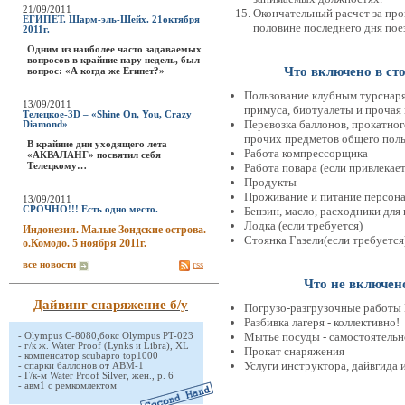
21/09/2011
Окончательный расчет за про
ЕГИПЕТ. Шарм-эль-Шейх. 21октября
половине последнего дня пое
2011г.
Одним из наиболее часто задаваемых
вопросов в крайние пару недель, был
Что включено в ст
вопрос: «А когда же Египет?»
Пользование клубным турснаряж
13/09/2011
примуса, биотуалеты и прочая
Телецкое-3D – «Shine On, You, Crazy
Перевозка баллонов, прокатног
Diamond»
прочих предметов общего поль
В крайние дни уходящего лета
Работа компрессорщика
«АКВАЛАНГ» посвятил себя
Телецкому…
Работа повара (если привлекает
Продукты
Проживание и питание персон
13/09/2011
СРОЧНО!!! Есть одно место.
Бензин, масло, расходники для
Лодка (если требуется)
Индонезия. Малые Зондские острова.
Стоянка Газели(если требуется
о.Комодо. 5 ноября 2011г.
все новости
rss
Что не включен
Дайвинг снаряжение б/у
Погрузо-разгрузочные работы Г
Разбивка лагеря - коллективно!
Мытье посуды - самостоятельно
-
Olympus C-8080,бокс Olympus PT-023
-
г/к ж. Water Proof (Lynks и Libra), XL
Прокат снаряжения
-
компенсатор scubapro top1000
Услуги инструктора, дайвгида 
-
спарки баллонов от АВМ-1
-
Г/к-м Water Proof Silver, жен., р. 6
-
авм1 с ремкомлектом