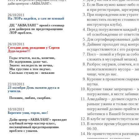
дайв-центром «АКВАЛАНГ».
Если Вам нужно какое-либо п
и при регистрации, зарезервир
При повреждении или утрате 
26/10/2011
На ЛОРа надейся, а сам не плошай
возместить полную стоимост
инструктора клуба).
ДЦ "АКВАЛАНГ" провёл семинар
для дайверов по предотвращению
Перед погружением каждый уч
ЛОР-проблем.
об освобождении от ответств
Для сертифицированных дайве
Дайвинг проходит под контро
26/10/2011
Сегодня день рождения у Сергея
осуществляются с его разреш
Дудоладова!!!
Поел – помой и убери за соб
Годы мчатся, жаль, конечно,
сложить в мусорный мешок).
Не задержишь даже час.
Разброс окурков, семечек, и 
Знаем: молодость не вечна,
полиэтиленового мусора – за
Мы грустим о том подчас.
Сколько стукнуло - неважно
чище, чем до нас.
Курение в прокатном снаряже
шутка.
22/10/2011
23 октября-День памяти друга и
Курение также запрещено – з
учителя.
погружению, в месте забивки
Помним, любим, скорбим.
Алкодайвер – должен сидеть 
раньше ужина и только после
погружений должно прийти не
10/10/2011
Берегите уши, горло, нос!
заботимся о Вашей безопасно
В клубе не приветствуется не
Дайв-центр «АКВАЛАНГ» проводит
клубный вечер-мастер-класс,
В ночное время убедительная
посвящённый предотвращению
06-30.
проблем с ушами.
Не приветствуются разговоры
занимаемых должностях.