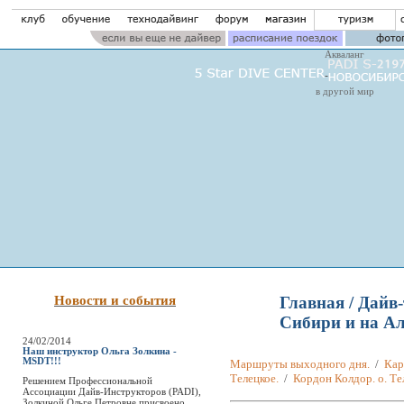
Акваланг
в другой мир
Новости и события
Главная
/
Дайв-
Сибири и на Ал
24/02/2014
Наш инструктор Ольга Золкина -
MSDT!!!
Маршруты выходного дня.
/
Кар
Телецкое.
/
Кордон Колдор. о. Те
Решением Профессиональной
Ассоциации Дайв-Инструкторов (PADI),
Золкиной Ольге Петровне присвоено