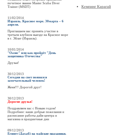
почетное звание Master Scuba Diver
Кемпинг Карагай
Trainer (MSDT)
11/02/2014
Израиль. Красное море. 30марта – 6
апреля.
Приглашаем вас принять участие в
третьем клубном выезде на Красное море
в г. Эйлат (Израиль).
10/01/2014
"Оазис" или как пройдёт "День
защитника Отечества"
Друзья!
30/12/2013
Сегодня на свет появился
замечательный человек!
Женя!!! Дорогой друг!
30/12/2013
Дорогие друзья!
Поздравляем вас с Новым годом!
Подробнее: наши добрые пожелания и
расписание работы дайв-центра и
магазина в праздничные дни
09/12/2013
Египет (Дахаб) на майские праздники.