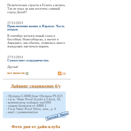
Политические страсти в Египте улеглись.
Так не пора ли нам посетить славный
город Дахаб?
27/11/2013
Приключения наших в Израиле. Часть
вторая.
В сентябре начался новый сезон в
бассейнах Новосибирска, а значит в
Акваланге, как обычно, появилось много
жаждущих научиться нырять.
27/11/2013
Совместное сотрудничество.
Друзья!
все новости
rss
Дайвинг снаряжение б/у
-
Olympus C-8080,бокс Olympus PT-023
-
г/к ж. Water Proof (Lynks и Libra), XL
-
компенсатор scubapro top1000
-
спарки баллонов от АВМ-1
-
Г/к-м Water Proof Silver, жен., р. 6
-
авм1 с ремкомлектом
Фото дня от дайв-клуба