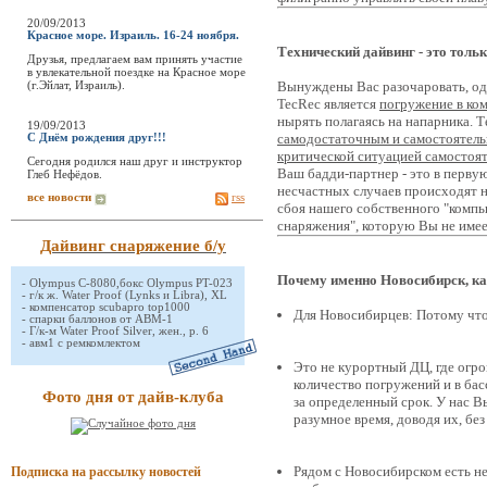
20/09/2013
Красное море. Израиль. 16-24 ноября.
Технический дайвинг - это тольк
Друзья, предлагаем вам принять участие
в увлекательной поездке на Красное море
(г.Эйлат, Израиль).
Вынуждены Вас разочаровать, од
TecRec является
погружение в ко
нырять полагаясь на напарника. 
19/09/2013
самодостаточным и самостоятел
С Днём рождения друг!!!
критической ситуацией самостоя
Сегодня родился наш друг и инструктор
Ваш бадди-партнер - это в перву
Глеб Нефёдов.
несчастных случаев происходят не
все новости
rss
сбоя нашего собственного "компью
снаряжения", которую Вы не име
Дайвинг снаряжение б/у
Почему именно Новосибирск, ка
-
Olympus C-8080,бокс Olympus PT-023
-
г/к ж. Water Proof (Lynks и Libra), XL
-
компенсатор scubapro top1000
Для Новосибирцев: Потому что
-
спарки баллонов от АВМ-1
-
Г/к-м Water Proof Silver, жен., р. 6
-
авм1 с ремкомлектом
Это не курортный ДЦ, где огр
количество погружений и в бас
Фото дня от дайв-клуба
за определенный срок. У нас 
разумное время, доводя их, бе
Рядом с Новосибирском есть н
Подписка на рассылку новостей