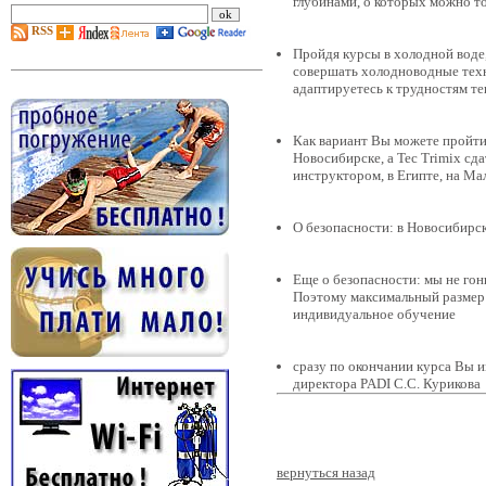
глубинами, о которых можно то
RSS
Пройдя курсы в холодной воде,
совершать холодноводные техн
адаптируетесь к трудностям т
Как вариант Вы можете пройти 
Новосибирске, а Tec Trimix сда
инструктором, в Египте, на Мал
О безопасности: в Новосибирс
Еще о безопасности: мы не го
Поэтому максимальный размер 
индивидуальное обучение
сразу по окончании курса Вы и
директора PADI С.С. Курикова
вернуться назад