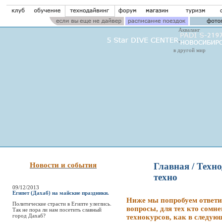
Акваланг
в другой мир
Новости и события
Главная
/
Техно
техно
09/12/2013
Египет (Дахаб) на майские праздники.
Ниже мы попробуем ответи
Политические страсти в Египте улеглись.
вопросы, для тех кто сомн
Так не пора ли нам посетить славный
город Дахаб?
технокурсов, как в следующ