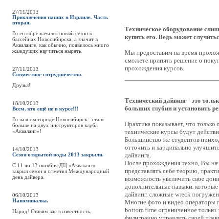
27/11/2013
Приключения наших в Израиле. Часть
вторая.
Техническое оборудование слишк
В сентябре начался новый сезон в
купить его. Ведь может случитьс
бассейнах Новосибирска, а значит в
Акваланге, как обычно, появилось много
жаждущих научиться нырять.
Мы предоставим на время прохож
сможете принять решение о поку
прохождения курсов.
27/11/2013
Совместное сотрудничество.
Друзья!
Технический дайвинг - это толь
18/10/2013
больших глубин и установить р
Всем, кто ещё не в курсе!!!
В славном городе Новосибирск - стало
Практика показывает, что только
больше на двух инструкторов клуба
«Акваланг»!
технические курсы будут действи
Большинство же студентов прихо
отточить и кардинально улучшить
14/10/2013
дайвинга.
Сезон открытой воды 2013 закрыли.
После прохождения техно, Вы нач
С 11 по 13 октября ДЦ «Акваланг»
представлять себе теорию, практи
закрыл сезон и отметил Международный
день дайвера.
возможность увеличить свое донн
дополнительные навыки. которые 
дайвинг, сложные wreck погружен
06/10/2013
Напоминалка.
Многие фото и видео операторы п
bottom time ограниченное только 
Народ! Ставим вас в известность.
филигранно управлять своей пла