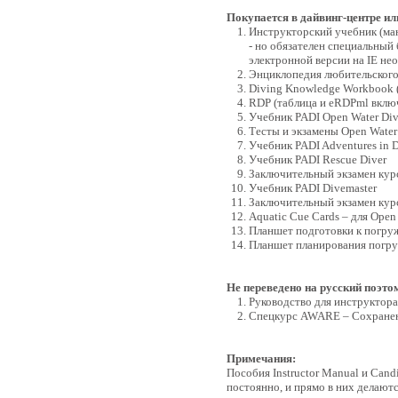
Покупается в дайвинг-центре и
Инструкторский учебник (ман
- но обязателен специальный 
электронной версии на IE н
Энциклопедия любительского
Diving Knowledge Workbook (
RDP (таблица и eRDPml вклю
Учебник PADI Open Water Div
Тесты и экзамены Open Water
Учебник PADI Adventures in 
Учебник PADI Rescue Diver
Заключительный экзамен курс
Учебник PADI Divemaster
Заключительный экзамен курс
Aquatic Cue Cards – для Open 
Планшет подготовки к погру
Планшет планирования погру
Не переведено на русский поэто
Руководство для инструктора
Спецкурс AWARE – Сохранен
Примечания:
Пособия Instructor Manual и Can
постоянно, и прямо в них делаютс