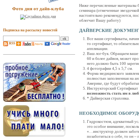
Ниже перечисленные материалы 
Фото дня от дайв-клуба
семинара (отмеченные звездочкой
настоятельно рекомендуются, пос
облегчит Вашу работу)
Подписка на рассылку новостей
ДАЙВЕРСКИЕ ДОКУМЕН
Все ваши сертификаты, начина
то сертификат, то обязатель
RSS
аппликации.
Ваш лог-бук. Обращаем ваше в
60 и более дайвов, может про
него должно быть 100 зарег
4 фотографии 4,5 х 5,7 см.
Форма медицинского заявления
полностью заполненная на анг
Америке, где будут обрабаты
Инструкторский Сертификат
возможность стать им в люб
* Дайверская страховка.
НЕОБХОДИМОЕ ОБОРУД
Гидрокостюм, адекватный ус
это особое внимание, поскол
«…инструктор должен заботит
позаботиться о себе, то он –