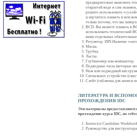
предварительно выяснить тем
открытой воде и сам экзамен
решите использовать «сухой»
и научитесь плавать в нем ко
только потому, что вы замерзл
BCD. Вы можете плавать в B
использовать технический BC
вами отдельных обязательных
Регулятор. DIN Наличие «окт
Маска.
Трубка.
Ласты.
Глубиномер или компьютер.
Подводные часы (которые мог
Нож или подводный инструме
Сигнальное устройство (свист
Слейт (табличка для записи п
ЛИТЕРАТУРА И ВСПОМ
ПРОХОЖДЕНИЯ IDC
Эти материалы предоставляются 
прохождение курса IDC, по себ
Instructor Candidate Workboo
Руководство для инструктора