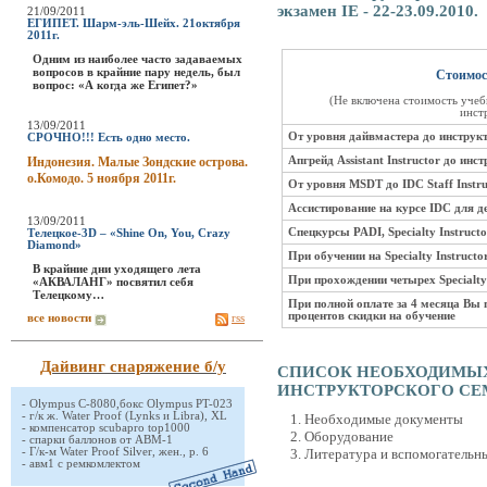
экзамен IE - 22-23.09.2010.
21/09/2011
ЕГИПЕТ. Шарм-эль-Шейх. 21октября
2011г.
Одним из наиболее часто задаваемых
вопросов в крайние пару недель, был
Стоимоc
вопрос: «А когда же Египет?»
(Не включена стоимость учеб
инст
13/09/2011
От уровня дайвмастера до инструк
СРОЧНО!!! Есть одно место.
Индонезия. Малые Зондские острова.
Апгрейд Assistant Instructor до ин
о.Комодо. 5 ноября 2011г.
От уровня MSDT до IDC Staff Instr
Ассистирование на курсе IDC для де
13/09/2011
Спецкурсы PADI, Specialty Instructo
Телецкое-3D – «Shine On, You, Crazy
Diamond»
При обучении на Specialty Instructo
В крайние дни уходящего лета
При прохождении четырех Specialty 
«АКВАЛАНГ» посвятил себя
Телецкому…
При полной оплате за 4 месяца Вы 
процентов скидки на обучение
все новости
rss
Дайвинг снаряжение б/у
СПИСОК НЕОБХОДИМЫХ
ИНСТРУКТОРСКОГО СЕМИ
-
Olympus C-8080,бокс Olympus PT-023
-
г/к ж. Water Proof (Lynks и Libra), XL
Необходимые документы
-
компенсатор scubapro top1000
Оборудование
-
спарки баллонов от АВМ-1
-
Г/к-м Water Proof Silver, жен., р. 6
Литература и вспомогательн
-
авм1 с ремкомлектом