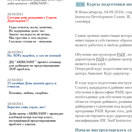
дайв-центром «АКВАЛАНГ».
Курсы подготовки инс
22.10
В Новосибирске, 04.09.2010г. ст
26/10/2011
Instructor Development Course. IE
Сегодня день рождения у Сергея
Дудоладова!!!
сентября.
Годы мчатся, жаль, конечно,
Не задержишь даже час.
Знаем: молодость не вечна,
Самые ценные инвестиции которые
Мы грустим о том подчас.
инвестиции в собственное образо
Сколько стукнуло - неважно
можете работать в любом дайвинг
26/10/2011
Обучение инструкторов
PADI
, п
На ЛОРа надейся, а сам не плошай
директором
PADI
в дайвинг-цент
ДЦ "АКВАЛАНГ" провёл семинар
является наш клуб.
для дайверов по предотвращению
Очередной курс подготовки инстр
ЛОР-проблем.
центра Акваланг. Курс-директор -
22/10/2011
В ходе курса подготовки инструкт
23 октября-День памяти друга и
учителя.
Course), кандидаты в дайвинг ин
обучения и философию PADI, проц
Помним, любим, скорбим.
необходимые для обучения подво
области теории дайвинга, развива
10/10/2011
дайверами-студентами под водой,
Берегите уши, горло, нос!
программы PADI. Кроме того, де
Дайв-центр «АКВАЛАНГ» проводит
проассистировать курс-директору
клубный вечер-мастер-класс,
квалификацию IDC Staff Instructor
посвящённый предотвращению
проблем с ушами.
Начало инструкторского се