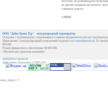
поэтому не рекомендуем пользова
во время экзамена вы можете запу
слишком дорого.
« назад
ООО "Дайв-Арена Тур" - международный туроператор
Сведения о туроператорах, содержащиеся в едином федеральном реестре туроператор
Приложение 1 (международный и внутренний туризм)
www.russiatourism.ru
, № строк
005288.
Размер финансового обеспечения 30 000 000.
«Московская страховая компания».
club@dive-arena.ru
Дайв-центр «Акваланг» ©2007-2011
return_links(); ?>