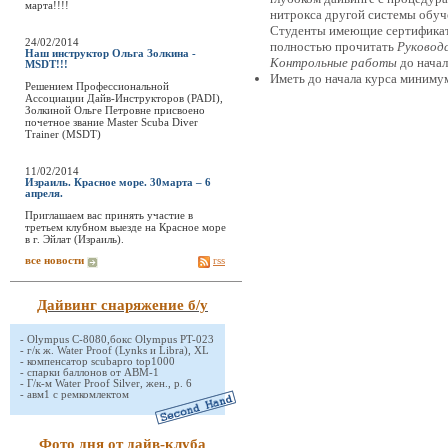
марта!!!!
нитрокса другой системы обуч
Студенты имеющие сертификат,
24/02/2014
полностью прочитать
Руковод
Наш инструктор Ольга Золкина -
Контрольные работы
до начал
MSDT!!!
Иметь до начала курса миниму
Решением Профессиональной
Ассоциации Дайв-Инструкторов (PADI),
Золкиной Ольге Петровне присвоено
почетное звание Master Scuba Diver
Trainer (MSDT)
11/02/2014
Израиль. Красное море. 30марта – 6
апреля.
Приглашаем вас принять участие в
третьем клубном выезде на Красное море
в г. Эйлат (Израиль).
все новости
rss
Дайвинг снаряжение б/у
-
Olympus C-8080,бокс Olympus PT-023
-
г/к ж. Water Proof (Lynks и Libra), XL
-
компенсатор scubapro top1000
-
спарки баллонов от АВМ-1
-
Г/к-м Water Proof Silver, жен., р. 6
-
авм1 с ремкомлектом
Фото дня от дайв-клуба