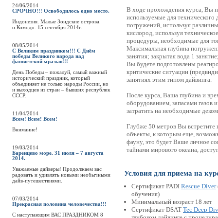
24/06/2014
В ходе прохождения курса, Вы 
СРОЧНО!!! Освободилось одно место.
используемые для технического д
Индонезия. Малые Зондские острова.
погружений, используя различны
о.Комодо. 15 сентября 2014г.
кислород, используя техническо
процедуры, необходимые для тог
08/05/2014
Максимальная глубина погружения
С Великим праздником!!! С Днём
занятия; закрытая вода 1 занятие
победы Великого народа над
фашистской мразью!!!
Вы будете подготовлены реагиро
критические ситуации (предвиди
День Победы – пожалуй, самый важный
исторический праздник, который
занятиях этим типом дайвинга.
объединяет не только народы России, но
и выходцев из стран – бывших республик
После курса, Ваша глубина и вр
СССР.
оборудованием, запасами газов и
затратить на необходимые деко
11/04/2014
Всем! Всем! Всем!
Глубже 50 метров Вы встретите 
Внимание!
объекты, к которым еще, возможн
фауну, это будет Ваше личное со
19/03/2014
тайнами мирового океана, досту
Баренцево море. 31 июля – 7 августа
2014.
Уважаемые дайверы! Продолжаем вас
Условия для приема на кур
радовать и удивлять новыми необычными
дайв-путешествиями.
Сертификат PADI
Rescue Diver
обучения)
07/03/2014
Минимальный возраст 18 лет
Прекрасная половина человечества!!!
Сертификат DSAT
Tec Deep Div
C наступающим ВАС ПРАЗДНИКОМ 8
глубоком дайвинге с процедур