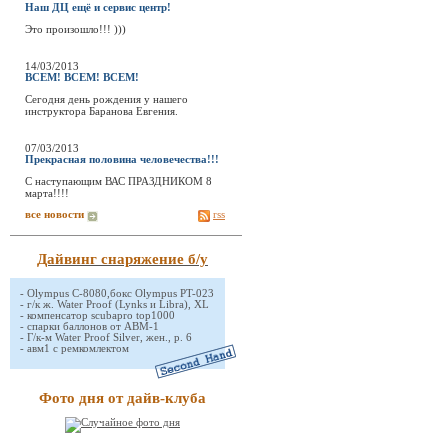
Наш ДЦ ещё и сервис центр!
Это произошло!!! )))
14/03/2013
ВСЕМ! ВСЕМ! ВСЕМ!
Сегодня день рождения у нашего
инструктора Баранова Евгения.
07/03/2013
Прекрасная половина человечества!!!
C наступающим ВАС ПРАЗДНИКОМ 8
марта!!!!
все новости
rss
Дайвинг снаряжение б/у
-
Olympus C-8080,бокс Olympus PT-023
-
г/к ж. Water Proof (Lynks и Libra), XL
-
компенсатор scubapro top1000
-
спарки баллонов от АВМ-1
-
Г/к-м Water Proof Silver, жен., р. 6
-
авм1 с ремкомлектом
Фото дня от дайв-клуба