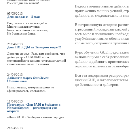
Им сегодня мы живем!
Недостаточные навыки дайвинга 
приложению лишних усилий, стр
05/05/2013
дайвинга, и, следовательно, к с
День водолаза - 5 мая
Водолазом стал не каждый –
В потрясающую историю развити
Много навыков нужны:
агрессивный исследовательский 
Быть спокойным и отважным,
Не бояться глубины.
всем мире к пониманию необход
углублённые навыки обеспечиваю
кроме того, сохраняют хрупкий
29/04/2013
День ПОБЕДЫ на Телецком озере!!!
Курс обучения GUE представле
Дорогие друзья! Рады вам сообщить, что
включающими в себя рекреацион
дайв-центр «АКВАЛАНГ», по
сложившейся традиции, открывает летний
дайвинг и дайвинг с применение
сезон маёвкой на оз. Телецком.
огромного количества разнообра
24/04/2013
Вся эта информация распростран
Дайвинг в морях близ Земли
миссии GUE, и затрагивает темы
Обетованной.
до безопасности дайверов.
Итак, поездка, которая широко не
афишировалась, состоялась.
11/04/2013
Программа «Дня PADI и Scubapro в
Новосибирске» – регистрация уже
открыта
«День PADI и Scubapro в вашем городе».
28/03/2013