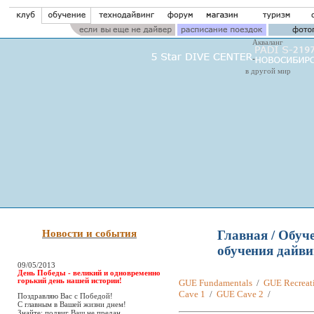
Акваланг
в другой мир
Новости и события
Главная
/
Обуче
обучения дайви
09/05/2013
День Победы - великий и одновременно
горький день нашей истории!
GUE Fundamentals
/
GUE Recreat
Cave 1
/
GUE Cave 2
/
Поздравляю Вас с Победой!
С главным в Вашей жизни днем!
Знайте: подвиг Ваш не предан,