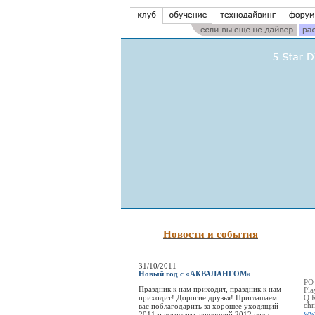
Новости и события
31/10/2011
Новый год с «АКВАЛАНГОМ»
PO
Праздник к нам приходит, праздник к нам
Pla
приходит! Дорогие друзья! Приглашаем
Q.
вас поблагодарить за хорошее уходящий
chr
ww
2011 и встретить грядущий 2012 год с