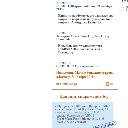
Обл
21/09/2011
ЕГИПЕТ. Шарм-эль-Шейх. 21октября
Р
2011г.
Г
Одним из наиболее часто задаваемых
вопросов в крайние пару недель, был
вопрос: «А когда же Египет?»
13/09/2011
Телецкое-3D – «Shine On, You, Crazy
Diamond»
В крайние дни уходящего лета
«АКВАЛАНГ» посвятил себя
Телецкому…
13/09/2011
СРОЧНО!!! Есть одно место.
Индонезия. Малые Зондские острова.
о.Комодо. 5 ноября 2011г.
все новости
rss
Дайвинг снаряжение б/у
-
Olympus C-8080,бокс Olympus PT-023
-
г/к ж. Water Proof (Lynks и Libra), XL
-
компенсатор scubapro top1000
-
спарки баллонов от АВМ-1
-
Г/к-м Water Proof Silver, жен., р. 6
-
авм1 с ремкомлектом