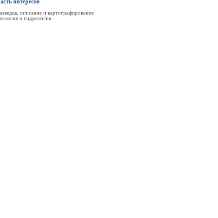
асть интересов
азведка, описание и картографирование
еология и гидрология