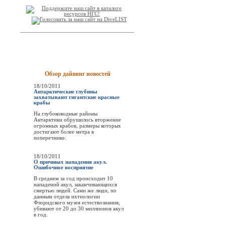
Обзор дайвинг новостей
18/10/2011
Антарктические глубины
захватывают гигантские красные
крабы
На глубоководные районы
Антарктики обрушилось вторжение
огромных крабов, размеры которых
достигают более метра в
поперечнике.
18/10/2011
О причинах нападения акул.
Ошибочное восприятие
В среднем за год происходит 10
нападений акул, заканчивающихся
смертью людей. Сами же люди, по
данным отдела ихтиологии
Флоридского музея естествознания,
убивают от 20 до 30 миллионов акул
в год.