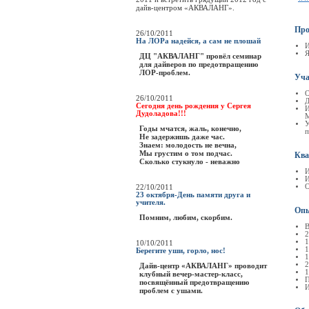
дайв-центром «АКВАЛАНГ».
Про
26/10/2011
На ЛОРа надейся, а сам не плошай
И
Я
ДЦ "АКВАЛАНГ" провёл семинар
для дайверов по предотвращению
ЛОР-проблем.
Уча
О
26/10/2011
Д
Сегодня день рождения у Сергея
И
Дудоладова!!!
M
У
Годы мчатся, жаль, конечно,
п
Не задержишь даже час.
Знаем: молодость не вечна,
Мы грустим о том подчас.
Ква
Сколько стукнуло - неважно
И
И
22/10/2011
O
23 октября-День памяти друга и
учителя.
Опы
Помним, любим, скорбим.
В
2
1
10/10/2011
1
Берегите уши, горло, нос!
1
2
Дайв-центр «АКВАЛАНГ» проводит
1
клубный вечер-мастер-класс,
П
посвящённый предотвращению
И
проблем с ушами.