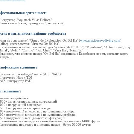
фессиональная деятельность
нструктор "Aquatech Villas DeRosa"
зыки - английский, французский, испанский
стие в деятельности дайвинг-сообщества
дин из основателей "Grupo de Exploracion Ox Bel Ha" (
www.mexicocavediving.com
)
айвер-исследователь "Sistema Ox Bel Ha"
сследование и экспертиза пещер для Systems "Actun Koh", "Minotauro", "Actun Chen", "Taj
ahal", "Ayim", "Carrillo", "Pac Chen", "Vaca Ha", "Naranjal"
становил, что система пещер "Ox Bel Ha" соединена с Карибским морем, составил карту
ещеры.
лификация в дайвинге
нструктор по кейв-дайвингу GUE, NACD
нструктор Nitrox TDI
WSI инструктор PADI
т в дайвинге
осемь лет дайвинга
800+ зарегистрированных погружений
000+ погружений в пещерах
500+ погружений в открытой воде
00+ погружений в пещерах с применением скутера
00+ погружений в пещерах с применением стейджа
50+ погружений в сайд-маунт конфигурации
роникновение в пещеру на самое большое расстояние - 14000 футов
сследование проходов и описание пещер - более 50000 футов