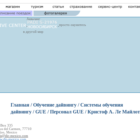
Акваланг
просто окунитесь
в другой мир
Главная
/
Обучение дайвингу
/
Системы обучения
дайвингу
/
GUE
/
Персонал GUE
/ Кристоф А. Ле Майлот
 Box 335
ya del Carmen, 77710
Roo, Mexico
is@dir-mexico.com
w.dir-mexico.com