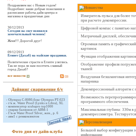
Поздравляем вас с Новым годом!
Новшества
Подробнее: наши добрые пожелания и
расписание работы дайв-центра и
Измеритель пульса для более т
магазина в праздничные дни
при расчете декомпрессии.
30/12/2013
Цифровой компас с памятью на
Сегодня на свет появился
замечательный человек!
Матричный дисплей, обеспечи
Женя!!! Дорогой друг!
Огромная память и графический
картинок
09/12/2013
Египет (Дахаб) на майские праздники.
Функция отображения картинок
Политические страсти в Египте улеглись.
Отображение профиля погруже
Так не пора ли нам посетить славный
тканей
город Дахаб?
все новости
rss
Воздушная безшланговая интегр
напарника
Дайвинг снаряжение б/у
Декомпрессионный алгоритм с 
Возможность перепрограммиров
-
Olympus C-8080,бокс Olympus PT-023
программного обеспечения.
-
г/к ж. Water Proof (Lynks и Libra), XL
-
компенсатор scubapro top1000
Максимальная глубина: 330м в 
-
спарки баллонов от АВМ-1
-
Г/к-м Water Proof Silver, жен., р. 6
декомпрессиметра. Тестируется 
-
авм1 с ремкомлектом
Персонализация
Большой выбор конфигурации э
Фото дня от дайв-клуба
информации