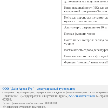
дополнительная защитная пленк
Инфракрасный порт (ИК) для с
внутренней программы/Загрузк
Кейс для переноски из термопл
пульса и трансмиттеров
Альтиметр с разрешением 10 м
Полная функция часов
Постоянный контроль заряда ба
уровне
Возможность сброса дессатура
Нажимаемые кнопки с функцией
Функция “мокрых” контактов (В
ООО "Дайв-Арена Тур" - международный туроператор
Сведения о туроператорах, содержащиеся в едином федеральном реестре туроператор
Приложение 1 (международный и внутренний туризм)
www.russiatourism.ru
, № строк
005288.
Размер финансового обеспечения 30 000 000.
«Московская страховая компания».