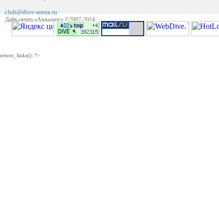
club@dive-arena.ru
Дайв-центр «Акваланг» ©2007-2014
return_links(); ?>