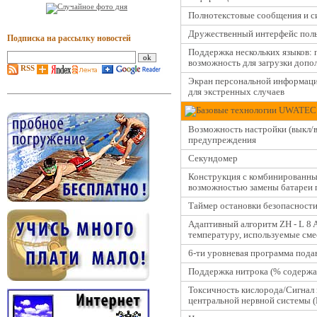
Полнотекстовые сообщения и с
Дружественный интерфейс поль
Подписка на рассылку новостей
Поддержка нескольких языков: 
возможность для загрузки доп
RSS
Экран персональной информаци
для экстренных случаев
Базовые технологии UWATEC
Возможность настройки (выкл/в
предупреждения
Секундомер
Конструкция с комбинированны
возможностью замены батареи 
Таймер остановки безопасности
Адаптивный алгоритм ZH - L 8
температуру, используемые смес
6-ти уровневая программа под
Поддержка нитрока (% содержа
Токсичность кислорода/Сигна
центральной нервной системы 