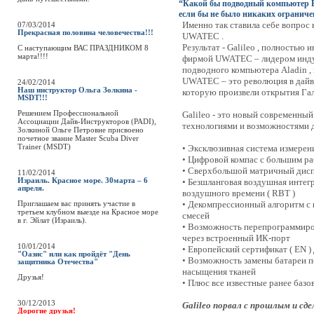
“Какой бы подводный компьютер 
если бы не было никаких огранич
Именно так ставила себе вопрос
07/03/2014
Прекрасная половина человечества!!!
UWATEC .
Результат - Galileo , полностью
C наступающим ВАС ПРАЗДНИКОМ 8
марта!!!!
фирмой UWATEC – лидером индус
подводного компьютера Aladin , 
UWATEC – это революция в дайв
24/02/2014
Наш инструктор Ольга Золкина -
которую произвели открытия Гали
MSDT!!!
Решением Профессиональной
Galileo - это новый современн
Ассоциации Дайв-Инструкторов (PADI),
технологиями и возможностями 
Золкиной Ольге Петровне присвоено
почетное звание Master Scuba Diver
Trainer (MSDT)
• Эксклюзивная система измерен
• Цифровой компас с большим ра
• Сверхбольшой матричный дис
11/02/2014
Израиль. Красное море. 30марта – 6
• Безшланговая воздушная интег
апреля.
воздушного времени ( RBT )
Приглашаем вас принять участие в
• Декомпрессионный алгоритм с
третьем клубном выезде на Красное море
смесей
в г. Эйлат (Израиль).
• Возможность перепрограммиро
через встроенный ИК-порт
10/01/2014
• Европейский сертификат ( EN )
"Оазис" или как пройдёт "День
• Возможность замены батареи п
защитника Отечества"
насыщения тканей
Друзья!
• Плюс все известные ранее ба
30/12/2013
Galileo порвал с прошлым и сд
Дорогие друзья!