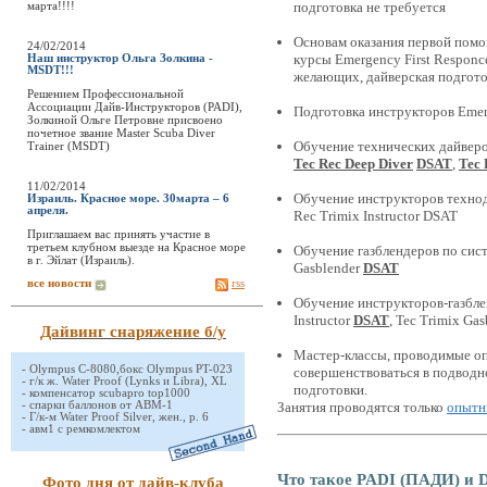
марта!!!!
подготовка не требуется
Основам оказания первой пом
24/02/2014
курсы Emergency First Responc
Наш инструктор Ольга Золкина -
MSDT!!!
желающих, дайверская подгото
Решением Профессиональной
Ассоциации Дайв-Инструкторов (PADI),
Подготовка инструкторов Emer
Золкиной Ольге Петровне присвоено
почетное звание Master Scuba Diver
Обучение технических дайверо
Trainer (MSDT)
Tec Rec Deep Diver
DSAT
,
Tec 
11/02/2014
Обучение инструкторов технода
Израиль. Красное море. 30марта – 6
апреля.
Rec Trimix Instructor DSAT
Приглашаем вас принять участие в
третьем клубном выезде на Красное море
Обучение газблендеров по сис
в г. Эйлат (Израиль).
Gasblender
DSAT
все новости
rss
Обучение инструкторов-газбле
Instructor
DSAT
, Tec Trimix Gas
Дайвинг снаряжение б/у
Мастер-классы, проводимые о
-
Olympus C-8080,бокс Olympus PT-023
совершенствоваться в подводн
-
г/к ж. Water Proof (Lynks и Libra), XL
подготовки.
-
компенсатор scubapro top1000
-
спарки баллонов от АВМ-1
Занятия проводятся только
опытн
-
Г/к-м Water Proof Silver, жен., р. 6
-
авм1 с ремкомлектом
Что такое PADI (ПАДИ) и 
Фото дня от дайв-клуба