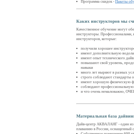
Программа скидок -
Пакеты об
Каких инструкторов мы с
Качественное обучение могут об
инструкторы. Профессионалами, к
инструкторов, которые:
получили хорошее инструктор
имеют дополнительную водола
имеют опыт технического дайв
повышают свой уровень, продо
навыки
много лет ныряют в разных ус
строго соблюдают стандарты 
имеют хорошую физическую 
соблюдают профессиональную
и что очень немаловажно, ОЧЕН
Материальная база дайвин
Дайв-центр АКВАЛАНГ - один из
плаванию в России, оснащенный
Собственное помещение 600 кв