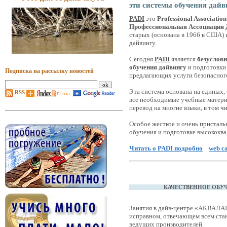
эти системы обучения дайв
PADI
это
Professional Association
Профессиональная Ассоциация 
старых (основана в 1966 в США) 
дайвингу.
Сегодня
PADI
является
безусловн
обучения дайвингу
и подготовки 
Подписка на рассылку новостей
предлагающих услуги безопасного
Эта система основана на единых,
RSS
все необходимые учебные матер
перевод на многие языки, в том чи
Особое жесткое и очень пристал
обучения и подготовке высококв
Читать о PADI подробно
web с
КАЧЕСТВЕННОЕ ОБУЧ
Занятия в дайв-центре «АКВАЛАН
исправном, отвечающем всем ста
ведущих производителей.