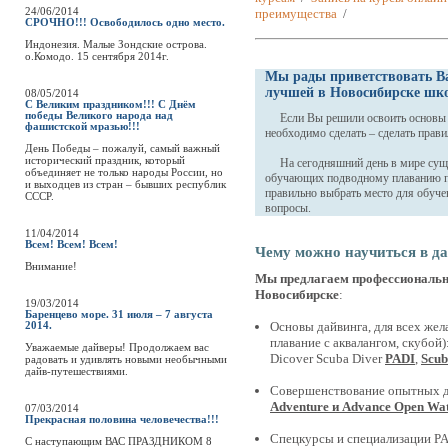
24/06/2014
преимущества
/
СРОЧНО!!! Освободилось одно место.
Индонезия. Малые Зондские острова.
о.Комодо. 15 сентября 2014г.
Мы рады приветствовать Вас
лучшей в Новосибирске шко
08/05/2014
С Великим праздником!!! С Днём
победы Великого народа над
Если Вы решили освоить основы да
фашистской мразью!!!
необходимо сделать – сделать прав
День Победы – пожалуй, самый важный
исторический праздник, который
На сегодняшний день в мире суще
объединяет не только народы России, но
обучающих подводному плаванию по
и выходцев из стран – бывших республик
правильно выбрать место для обуче
СССР.
вопросы.
11/04/2014
Всем! Всем! Всем!
Чему можно научиться в д
Внимание!
Мы предлагаем профессиональны
Новосибирске
:
19/03/2014
Баренцево море. 31 июля – 7 августа
Основы дайвинга, для всех жел
2014.
плавание с аквалангом, скубой)
Уважаемые дайверы! Продолжаем вас
Dicover Scuba Diver
PADI
,
Scub
радовать и удивлять новыми необычными
дайв-путешествиями.
Совершенствование опытных д
Adventure и Advance Open Wat
07/03/2014
Прекрасная половина человечества!!!
Спецкурсы и специализации PA
C наступающим ВАС ПРАЗДНИКОМ 8