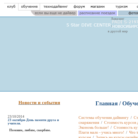
Акваланг
в другой мир
Новости и события
Главная
/ Обуч
23/10/2014
Системы обучения дайвингу
/
Ст
23 октября-День памяти друга и
снаряжения
/
Стоимость курсов 
учителя.
Экономь больше!
/
Стоимость ку
Помним, любим, скорбим.
Плати мало - учись много!
/
Что 
курсам
/
Запись на курсы онлайн