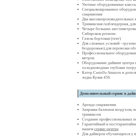
Уютные оборудованные классы
Специализированное оборудова
снаряжения
Два высокопроизводительных к
Тримиксная газблендерная, для
Четыре больших шестиметровых 
Сибирском регионе.
Газель бортовая (тент)
Для сложных условий - грузов
бездорожью) для перевозки об
Профессиональное оборудовани
метров.
Оборудование дайвинг центра 
холодноводные глубокие погр
Катер Castello Amazon и допо
лодка Кулик 450.
Дополнительный сервис в дайв
Аренда снаряжения
Заправка баллонов воздухом, н
тримиксом
Создание профессиональных 
Гарантийный и постгарантийны
нашем
сервис-центре
Для дайверов обучающихся у н